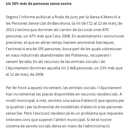
Un 50% més de persones sense sostre
Segons l’informe publicat a finals de juny per la Xarxa d’Atenció a
les Persones Sense Llar de Barcelona, la nit de l’11 al 12 de març de
2013 s’estima que dormien als carrers de la ciutat unes 870
persones, un 47% més que l’any 2008. En assentaments i estructures
precàries, el que en altres temps havíem anomenat barraques,
l’estimació era de 595 persones, bona part de les quals sobreviuen
en naus industrials abandonades del Poblenou, recuperant i
venent ferralla. En els recursos de les entitats socials i de
l’Ajuntament dormiren aquella nit 1.468 persones, un 23% més que
el 12 de març de 2008.
Per fer front a aquest increment, les entitats socials i l’Ajuntament
han incrementat les places disponibles en recursos residencials. A
nivell municipal, a més, existeix una xarxa d’atenció que aposta per
la qualitat i per la diversitat de modalitats d’atenció a les persones
sense llar. Però l’exclusió residencial és un problema que requereix
intervencions que superen l’àmbit municipal. Si bé el nostre
sistema de serveis socials deixa en mans de l’administració