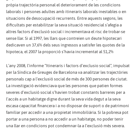
pròpia trajectòria personal el deteriorament de les condicions
laborals i persones adultes amb itineraris laborals inestables o en
situacions de desocupació recurrents. Entre aquests segons, les
dificultats per estabilitzar la seva situació residencial s’afegia a
altres factors d’exclusió social i incrementava el risc de trobar-se
sense llar. Si al 1997, les llars que contreien un deute hipotecari
dedicaven un 37,6% dels seus ingressos a satisfer les quotes de la
hipoteca, el 2007 la proporció s’havia incrementat al 51,2%
L’any 2008, l’informe “Itineraris i factors d’exclusio social”, impulsat
per la Síndica de Greuges de Barcelona va analitzar les trajectòries
personals cap a l’exclusió social de més de 300 persones de ciutat.
La investigació evidenciava que les persones que patien formes
severes d’exclusió social s’havien trobat constants barreres per a
l’accés a un habitatge digne durant la seva vida degut a la seva
escasa capacitat financera i a no disposar de suport o de patrimoni
familiar per accedir a una propietat immobiliària. Si la pobresa pot
portar a una persona a no accedir a un habitatge, no poder tenir
una llar en condicions pot condemnar-la a l’exclusió més severa.