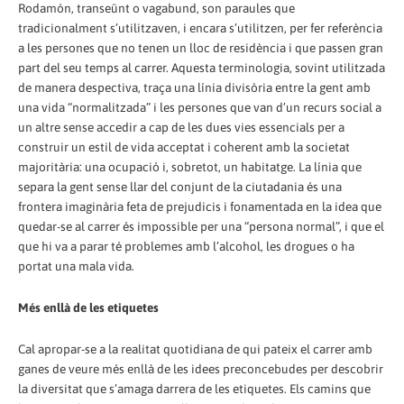
Rodamón, transeünt o vagabund, son paraules que
tradicionalment s’utilitzaven, i encara s’utilitzen, per fer referència
a les persones que no tenen un lloc de residència i que passen gran
part del seu temps al carrer. Aquesta terminologia, sovint utilitzada
de manera despectiva, traça una línia divisòria entre la gent amb
una vida “normalitzada” i les persones que van d’un recurs social a
un altre sense accedir a cap de les dues vies essencials per a
construir un estil de vida acceptat i coherent amb la societat
majoritària: una ocupació i, sobretot, un habitatge. La línia que
separa la gent sense llar del conjunt de la ciutadania és una
frontera imaginària feta de prejudicis i fonamentada en la idea que
quedar-se al carrer és impossible per una “persona normal”, i que el
que hi va a parar té problemes amb l’alcohol, les drogues o ha
portat una mala vida.
Més enllà de les etiquetes
Cal apropar-se a la realitat quotidiana de qui pateix el carrer amb
ganes de veure més enllà de les idees preconcebudes per descobrir
la diversitat que s’amaga darrera de les etiquetes. Els camins que