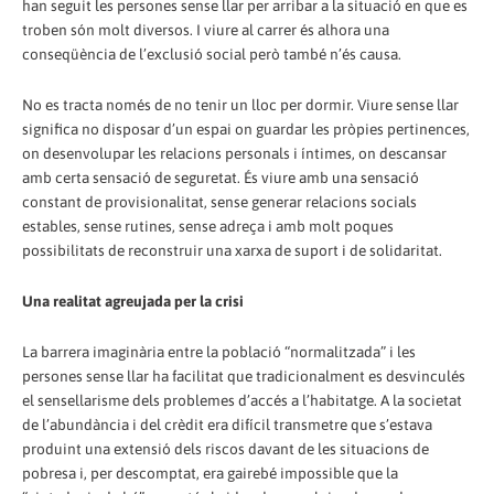
han seguit les persones sense llar per arribar a la situació en que es
troben són molt diversos. I viure al carrer és alhora una
conseqüència de l’exclusió social però també n’és causa.
No es tracta només de no tenir un lloc per dormir. Viure sense llar
significa no disposar d’un espai on guardar les pròpies pertinences,
on desenvolupar les relacions personals i íntimes, on descansar
amb certa sensació de seguretat. És viure amb una sensació
constant de provisionalitat, sense generar relacions socials
estables, sense rutines, sense adreça i amb molt poques
possibilitats de reconstruir una xarxa de suport i de solidaritat.
Una realitat agreujada per la crisi
La barrera imaginària entre la població “normalitzada” i les
persones sense llar ha facilitat que tradicionalment es desvinculés
el sensellarisme dels problemes d’accés a l’habitatge. A la societat
de l’abundància i del crèdit era difícil transmetre que s’estava
produint una extensió dels riscos davant de les situacions de
pobresa i, per descomptat, era gairebé impossible que la