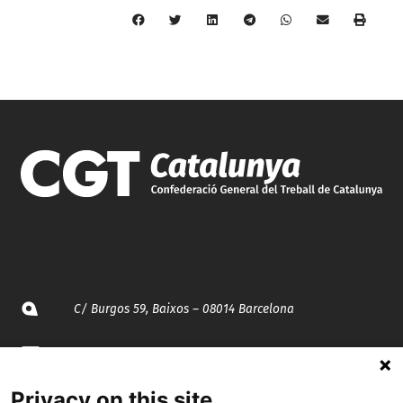
C/ Burgos 59, Baixos – 08014 Barcelona
spccc@
spcgtcatalunya.cat
Privacy on this site
935 120 481