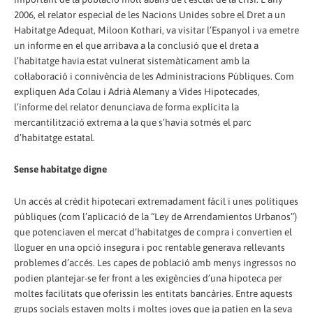
2006, el relator especial de les Nacions Unides sobre el Dret a un
Habitatge Adequat, Miloon Kothari, va visitar l’Espanyol i va emetre
un informe en el que arribava a la conclusió que el dreta a
l’habitatge havia estat vulnerat sistemàticament amb la
col·laboració i connivència de les Administracions Públiques. Com
expliquen Ada Colau i Adrià Alemany a Vides Hipotecades,
l’informe del relator denunciava de forma explícita la
mercantilització extrema a la que s’havia sotmès el parc
d’habitatge estatal.
Sense habitatge digne
Un accés al crèdit hipotecari extremadament fàcil i unes polítiques
públiques (com l’aplicació de la “Ley de Arrendamientos Urbanos”)
que potenciaven el mercat d’habitatges de compra i convertien el
lloguer en una opció insegura i poc rentable generava rellevants
problemes d’accés. Les capes de població amb menys ingressos no
podien plantejar-se fer front a les exigències d’una hipoteca per
moltes facilitats que oferissin les entitats bancàries. Entre aquests
grups socials estaven molts i moltes joves que ja patien en la seva