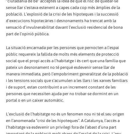
“ciutadania de bé” acceptés la idea de que el risc de quedar-se
sense llar s’estava estenent a capes cada cop més àmplies de la
població. L’explosió de la crisi de les hipoteques i la successió
d’execucions hipotecàries i desnonaments ha trencat amb la
sensació d’invulnerabilitat davant l’exclusió residencial de bona
part de l’opinió pública.
La situació encarnada per les persones que pernocten a l’espai
públic requereix la fallida de molts més elements de protecció
social que el propi accés a l’habitatge i és cert que una família que
pateix un desnonament no té perquè esdevenir sense llar de
manera immediata, però l’empobriment generalitzat de la població
i les tensions socials que s’acumulen a les llars i les xarxes familiars
i de suport, estan contribuint a un increment constant de les
persones que necessiten ajuda per no trobar-se dormint en un
portal o en un caixer automàtic.
L’exclusió de l’habitatge no és un fenomen nou ni té el seu origen
en l’anomenada “crisi de les hipoteques”. A Catalunya, l’accés a
l’habitatge va esdevenir un privilegi fora de l’abast d’una part
important de la població molt abans de l’esclat de la crisi. L’any