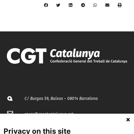
C/ Burgos 59, Baixos – 08014 Barcelona
spccc@
spcgtcatalunya.cat
935 120 481
Privacy on this site