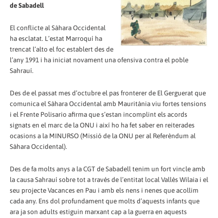
de Sabadell
El conflicte al Sàhara Occidental
ha esclatat. L’estat Marroquí ha
trencat l’alto el foc establert des de
l’any 1991 i ha iniciat novament una ofensiva contra el poble
Sahrauí.
Des de el passat mes d’octubre el pas fronterer de El Gerguerat que
comunica el Sàhara Occidental amb Mauritània viu fortes tensions
i el Frente Polisario afirma que s’estan incomplint els acords
signats en el marc de la ONU i així ho ha fet saber en reiterades
ocasions a la MINURSO (Missió de la ONU per al Referèndum al
Sàhara Occidental).
Des de fa molts anys a la CGT de Sabadell tenim un fort vincle amb
la causa Sahrauí sobre tot a través de l’entitat local Vallès Wilaia i el
seu projecte Vacances en Pau i amb els nens i nenes que acollim
cada any. Ens dol profundament que molts d’aquests infants que
ara ja son adults estiguin marxant cap a la guerra en aquests