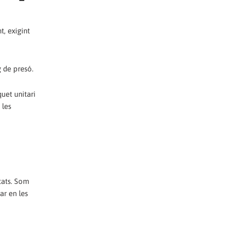
t, exigint
g de presó.
quet unitari
 les
i
rtats. Som
ar en les