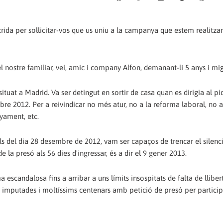
rida per sol·licitar-vos que us uniu a la campanya que estem realitzan
l nostre familiar, veí, amic i company Alfon, demanant-li 5 anys i mi
situat a Madrid. Va ser detingut en sortir de casa quan es dirigia al pi
re 2012. Per a reivindicar no més atur, no a la reforma laboral, no a
nyament, etc.
als del dia 28 desembre de 2012, vam ser capaços de trencar el silenc
e la presó als 56 dies d'ingressar, és a dir el 9 gener 2013.
escandalosa fins a arribar a uns límits insospitats de falta de llibe
 imputades i moltíssims centenars amb petició de presó per particip