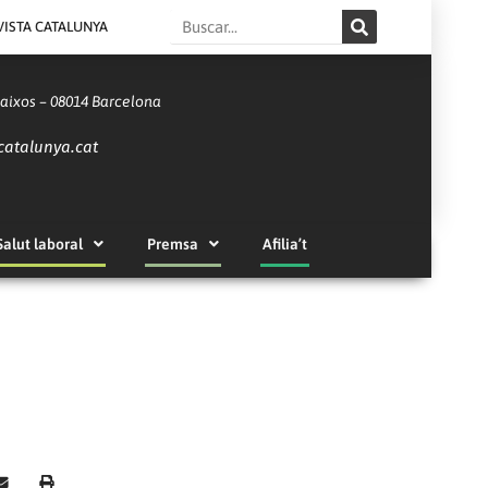
Search
VISTA CATALUNYA
Baixos – 08014 Barcelona
catalunya.cat
Salut laboral
Premsa
Afilia’t