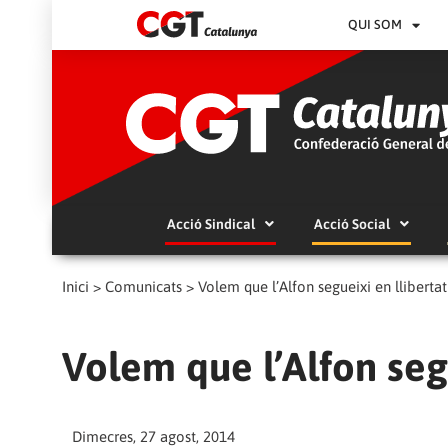
QUI SOM
Acció Sindical
Acció Social
Inici
>
Comunicats
>
Volem que l’Alfon segueixi en llibertat
Volem que l’Alfon segu
Dimecres, 27 agost, 2014