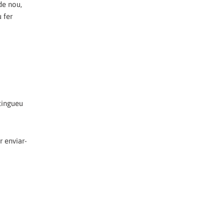
de nou,
 fer
tingueu
r enviar-