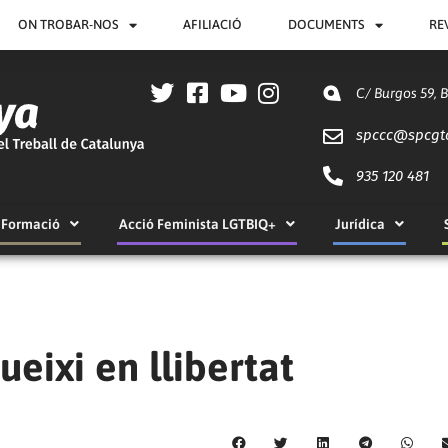
ON TROBAR-NOS
AFILIACIÓ
DOCUMENTS
RE
C/ Burgos 59, 
spccc@
spcgt
935 120 481
Formació
Acció Feminista LGTBIQ+
Jurídica
eixi en llibertat