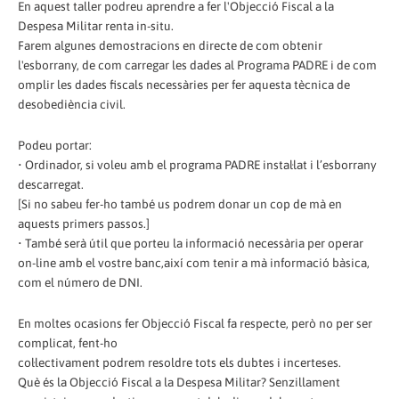
En aquest taller podreu aprendre a fer l'Objecció Fiscal a la
Despesa Militar renta in-situ.
Farem algunes demostracions en directe de com obtenir
l'esborrany, de com carregar les dades al Programa PADRE i de com
omplir les dades fiscals necessàries per fer aquesta tècnica de
desobediència civil.
Podeu portar:
• Ordinador, si voleu amb el programa PADRE instal·lat i l’esborrany
descarregat.
[Si no sabeu fer-ho també us podrem donar un cop de mà en
aquests primers passos.]
• També serà útil que porteu la informació necessària per operar
on-line amb el vostre banc,així com tenir a mà informació bàsica,
com el número de DNI.
En moltes ocasions fer Objecció Fiscal fa respecte, però no per ser
complicat, fent-ho
col·lectivament podrem resoldre tots els dubtes i incerteses.
Què és la Objecció Fiscal a la Despesa Militar? Senzillament