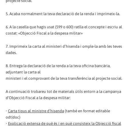
projecte social.
5. Acaba normalment la teva declaració de la renda i imprimeix-la.
6. A la casella que hagis usat (599 o 600) ratlla el concepte i escriu al
costat: «Objecció Fiscal a la despesa militar»
7. Imprimeix la carta al ministeri d’hisenda i omple-la amb les teves
dades.
8. Entrega la declaració de la renda a la teva oficina bancària,
adjuntant la carta al
ministeri i el comprovant de la teva transferència al projecte social.
A continuació trobareu tot de materials útils entorn a la campanya
d’Objecció Fiscal a la despesa militar:
•
Carta tipus al ministre d’hisenda
(també en format editable
odt|doc)
•
Explicació extensa de què és i en què consisteix la Objecció fiscal