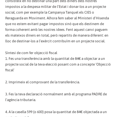
consisteix en no destinar una part dels diners dels nostres
impostos a la despesa militar de l’Estat i donar-los a un projecte
social, com per exemple la Campanya Tanquel els CIES o
Reraguarda en Moviment. Alhora fem saber al Ministeri d’Hisenda
que no estem evitant pagar impostos sinó que els destinem de
forma coherent amb les nostres idees. Fent aquest canvi paguem
els mateixos diners en total, però repartits de manera diferent: en
lloc de destinar-los a l’exèrcit contribuïm en un projecte social.
Síntesi de com fer objecció fiscal
1. Fes una transferència amb la quantitat de 84€ a objectar a un
projecte social de la teva elecció posant com a concepte ‘Objecció
fiscal’
2. Imprimeix el comprovant de la transferència.
3. Fes la teva declaració normalment amb el programa PADRE de
l’agència tributaria.
4. A la casella 599 (o 600) posa la quantitat de 84€ objectada a un