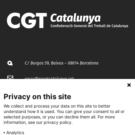
C/ Burgos 59, Baixos – 08014 Barcelona
spccc@
spcgtcatalunya.cat
935 120 481
Privacy on this site
We collect and process your data on this site to better
@CGTCatalunya
understand how it is used. You can give your consent to all or
selected purposes, or you can decline them all. For more
information, see our privacy policy.
cgtcatalunya
Analytics
CGTCatalunya