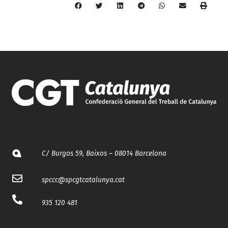
C/ Burgos 59, Baixos – 08014 Barcelona
spccc@
spcgtcatalunya.cat
935 120 481