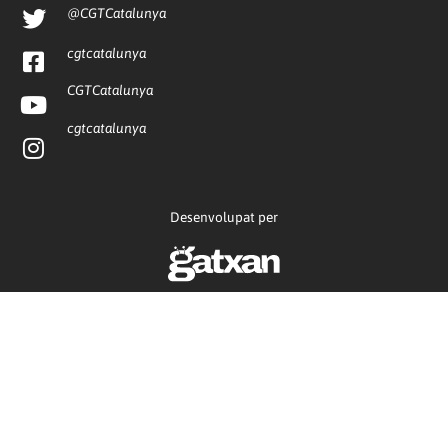
@CGTCatalunya
cgtcatalunya
CGTCatalunya
cgtcatalunya
Desenvolupat per