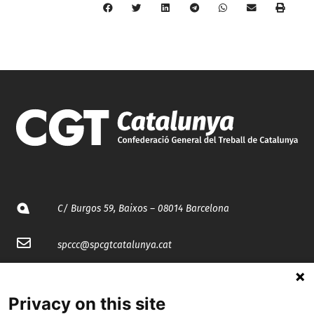
C/ Burgos 59, Baixos – 08014 Barcelona
spccc@
spcgtcatalunya.cat
935 120 481
Privacy on this site