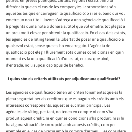
petites, empreses públiques, ciutats, regions i estats. Amb la
diferència que en el cas de les companyies i corporacions són
aquestes les que encarreguen la qualificació; o si és el banc qui vol
emetre un nou títol, llavors s’adreça a una agència de qualificació i
li pregunta quina nota li donarà al títol que vol emetre, tot plegat a
un preu molt elevat per obtenir la qualificació. En el cas dels estats,
les agències de ràting tenen la llibertat de posar una qualificació a
qualsevol estat, sense que els ho encarreguin. L’agència de
qualificació pot elegir lliurement sota quines condicions i en quin
moment es fa una qualificació d’un estat, encara que això,
d’entrada, no li suposi cap tipus de benefici.
-
I quins són els criteris utilitzats per adjudicar una qualificació?
Les agències de qualificació tenen un criteri fonamental que és la
plena seguretat per als creditors: que es paguin els crèdits amb els
interessos corresponents, aquest és el criteri principal. Les
agències de ràting, per tant, no tenen en compte ni com s’ha
produït aquest crèdit, ni en quines condicions s’ha produït, ni si hi
ha alguna situació de corrupció amb aquests crèdits, com per
exemple en el cas de Grècia amb la compra d’armes... I es considera