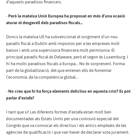
d’aquests paradisos financers.
-
Però la mateixa Unió Europea ha proposat en més d’una ocasió
aturar el desgavell dels paradisos fiscals...
Doncs la mateixa UE ha subvencionat el sorgiment d’un nou
paradís fiscal a Dublín amb impostos per a les empreses molt
baixos i amb una supervisora financera molt permissiva. El
principal paradís fiscal és Delaware, però el segon és Luxemburg. I
hi ha molts paradisos fiscals a Europa... No és sorprenent. Forma
part de la globalització, del que entenen ells de fomentar
l’economia, de la competència global…
-
No creu que hi ha força elements delictius en aquesta crisi? Es pot
parlar d’estafa?
I tant que sí! Les diferents formes d’estafa estan molt ben
documentades als Estats Units per una comissió especial del
Congrés que va convocar els directius i els antics empleats de les
agències de qualificació i que van haver de declarar sota jurament.