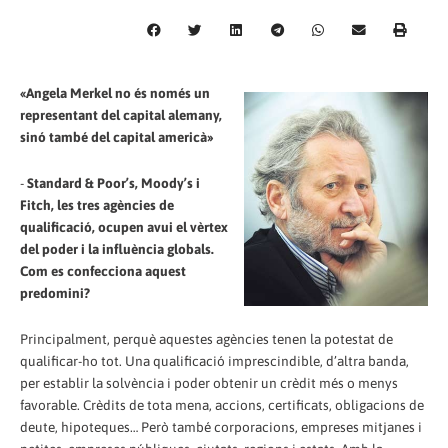
«Angela Merkel no és només un
representant del capital alemany,
sinó també del capital americà»
-
Standard & Poor’s, Moody’s i
Fitch, les tres agències de
qualificació, ocupen avui el vèrtex
del poder i la influència globals.
Com es confecciona aquest
predomini?
Principalment, perquè aquestes agències tenen la potestat de
qualificar-ho tot. Una qualificació imprescindible, d’altra banda,
per establir la solvència i poder obtenir un crèdit més o menys
favorable. Crèdits de tota mena, accions, certificats, obligacions de
deute, hipoteques… Però també corporacions, empreses mitjanes i