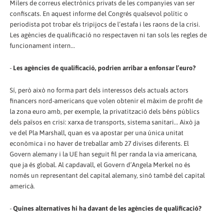
Milers de correus electrònics privats de les companyies van ser
confiscats. En aquest informe del Congrés qualsevol polític o
periodista pot trobar els tripijocs de l’estafa i les raons de la crisi.
Les agències de qualificació no respectaven ni tan sols les regles de
funcionament intern...
-
Les agències de qualificació, podrien arribar a enfonsar l’euro?
Sí, però això no forma part dels interessos dels actuals actors
financers nord-americans que volen obtenir el màxim de profit de
la zona euro amb, per exemple, la privatització dels béns públics
dels països en crisi: xarxa de transports, sistema sanitari... Això ja
ve del Pla Marshall, quan es va apostar per una única unitat
econòmica i no haver de treballar amb 27 divises diferents. El
Govern alemany i la UE han seguit fil per randa la via americana,
que ja és global. Al capdavall, el Govern d’Angela Merkel no és
només un representant del capital alemany, sinó també del capital
americà.
-
Quines alternatives hi ha davant de les agències de qualificació?