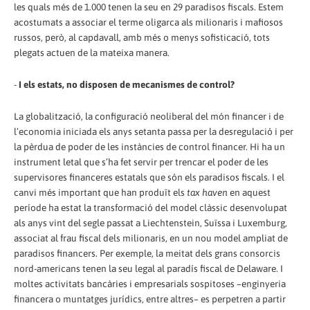
les quals més de 1.000 tenen la seu en 29 paradisos fiscals. Estem
acostumats a associar el terme oligarca als milionaris i mafiosos
russos, però, al capdavall, amb més o menys sofisticació, tots
plegats actuen de la mateixa manera.
-
I els estats, no disposen de mecanismes de control?
La globalització, la configuració neoliberal del món financer i de
l’economia iniciada els anys setanta passa per la desregulació i per
la pèrdua de poder de les instàncies de control financer. Hi ha un
instrument letal que s’ha fet servir per trencar el poder de les
supervisores financeres estatals que són els paradisos fiscals. I el
canvi més important que han produït els
tax haven
en aquest
període ha estat la transformació del model clàssic desenvolupat
als anys vint del segle passat a Liechtenstein, Suïssa i Luxemburg,
associat al frau fiscal dels milionaris, en un nou model ampliat de
paradisos financers. Per exemple, la meitat dels grans consorcis
nord-americans tenen la seu legal al paradís fiscal de Delaware. I
moltes activitats bancàries i empresarials sospitoses –enginyeria
financera o muntatges jurídics, entre altres– es perpetren a partir