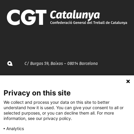
C/ Burgos 59, Baixos – 08014 Barcelona
spccc@
spcgtcatalunya.cat
Privacy on this site
935 120 481
We collect and process your data on this site to better
understand how it is used. You can give your consent to all or
@CGTCatalunya
selected purposes, or you can decline them all. For more
information, see our privacy policy.
cgtcatalunya
Analytics