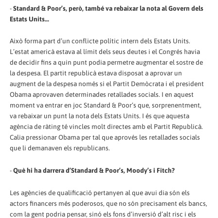
-
Standard & Poor’s, però, també va rebaixar la nota al Govern dels
Estats Units...
Això forma part d’un conflicte polític intern dels Estats Units.
L’estat americà estava al límit dels seus deutes i el Congrés havia
de decidir fins a quin punt podia permetre augmentar el sostre de
la despesa. El partit republicà estava disposat a aprovar un
augment de la despesa només si el Partit Demòcrata i el president
Obama aprovaven determinades retallades socials. I en aquest
moment va entrar en joc Standard & Poor’s que, sorprenentment,
va rebaixar un punt la nota dels Estats Units. I és que aquesta
agència de ràting té vincles molt directes amb el Partit Republicà.
Calia pressionar Obama per tal que aprovés les retallades socials
que li demanaven els republicans.
-
Què hi ha darrera d’Standard & Poor’s, Moody’s i Fitch?
Les agències de qualificació pertanyen al que avui dia són els
actors financers més poderosos, que no són precisament els bancs,
com la gent podria pensar, sinó els fons d’inversió d’alt risc i els