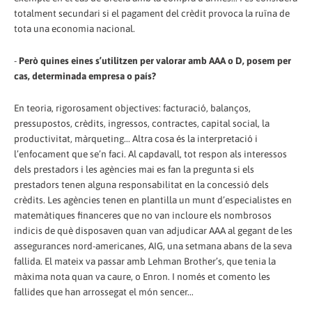
totalment secundari si el pagament del crèdit provoca la ruïna de
tota una economia nacional.
-
Però quines eines s’utilitzen per valorar amb AAA o D, posem per
cas, determinada empresa o país?
En teoria, rigorosament objectives: facturació, balanços,
pressupostos, crèdits, ingressos, contractes, capital social, la
productivitat, màrqueting... Altra cosa és la interpretació i
l’enfocament que se’n faci. Al capdavall, tot respon als interessos
dels prestadors i les agències mai es fan la pregunta si els
prestadors tenen alguna responsabilitat en la concessió dels
crèdits. Les agències tenen en plantilla un munt d’especialistes en
matemàtiques financeres que no van incloure els nombrosos
indicis de què disposaven quan van adjudicar AAA al gegant de les
assegurances nord-americanes, AIG, una setmana abans de la seva
fallida. El mateix va passar amb Lehman Brother’s, que tenia la
màxima nota quan va caure, o Enron. I només et comento les
fallides que han arrossegat el món sencer...