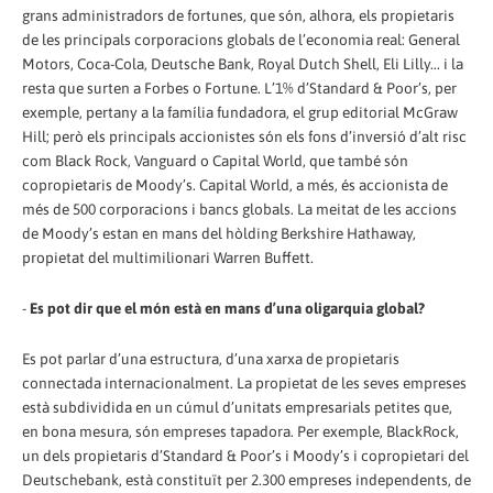
grans administradors de fortunes, que són, alhora, els propietaris
de les principals corporacions globals de l’economia real: General
Motors, Coca-Cola, Deutsche Bank, Royal Dutch Shell, Eli Lilly... i la
resta que surten a Forbes o Fortune. L’1% d’Standard & Poor’s, per
exemple, pertany a la família fundadora, el grup editorial McGraw
Hill; però els principals accionistes són els fons d’inversió d’alt risc
com Black Rock, Vanguard o Capital World, que també són
copropietaris de Moody’s. Capital World, a més, és accionista de
més de 500 corporacions i bancs globals. La meitat de les accions
de Moody’s estan en mans del hòlding Berkshire Hathaway,
propietat del multimilionari Warren Buffett.
-
Es pot dir que el món està en mans d’una oligarquia global?
Es pot parlar d’una estructura, d’una xarxa de propietaris
connectada internacionalment. La propietat de les seves empreses
està subdividida en un cúmul d’unitats empresarials petites que,
en bona mesura, són empreses tapadora. Per exemple, BlackRock,
un dels propietaris d’Standard & Poor’s i Moody’s i copropietari del
Deutschebank, està constituït per 2.300 empreses independents, de