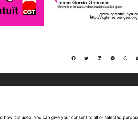
C/ Burgos 59, Baixos – 08014 Barcelona
spccc@
spcgtcatalunya.cat
d how it is used. You can give your consent to all or selected purpos
935 120 481