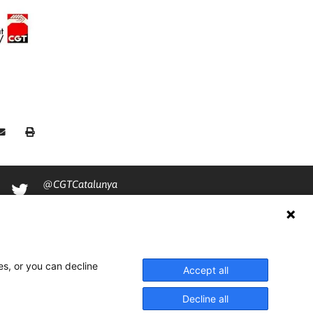
@CGTCatalunya
cgtcatalunya
CGTCatalunya
cgtcatalunya
es, or you can decline
Accept all
Decline all