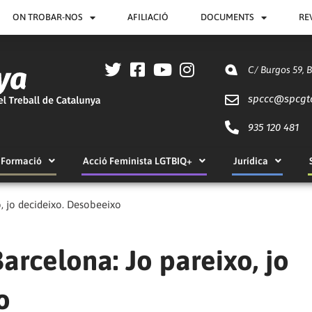
ON TROBAR-NOS
AFILIACIÓ
DOCUMENTS
RE
C/ Burgos 59, 
spccc@
spcgt
935 120 481
Formació
Acció Feminista LGTBIQ+
Jurídica
, jo decideixo. Desobeeixo
arcelona: Jo pareixo, jo
o