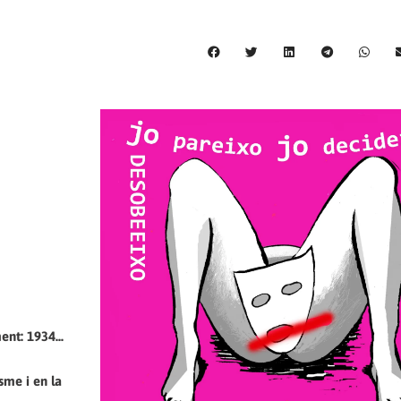
ent: 1934...
sme i en la