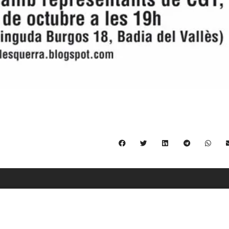
C/ Burgos 59, Baixos – 08014 Barcelona
spccc@
spcgtcatalunya.cat