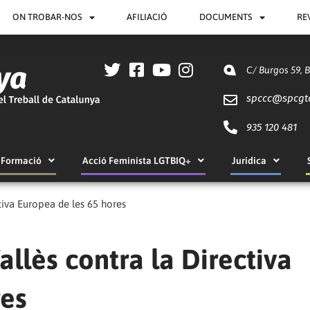
ON TROBAR-NOS
AFILIACIÓ
DOCUMENTS
RE
C/ Burgos 59, 
spccc@
spcgt
935 120 481
Formació
Acció Feminista LGTBIQ+
Jurídica
tiva Europea de les 65 hores
allès contra la Directiva
res