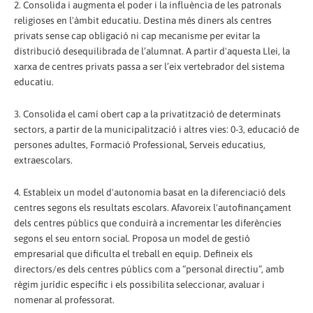
2. Consolida i augmenta el poder i la influència de les patronals
religioses en l'àmbit educatiu. Destina més diners als centres
privats sense cap obligació ni cap mecanisme per evitar la
distribució desequilibrada de l’alumnat. A partir d'aquesta Llei, la
xarxa de centres privats passa a ser l’eix vertebrador del sistema
educatiu.
3. Consolida el camí obert cap a la privatització de determinats
sectors, a partir de la municipalització i altres vies: 0-3, educació de
persones adultes, Formació Professional, Serveis educatius,
extraescolars.
4. Estableix un model d'autonomia basat en la diferenciació dels
centres segons els resultats escolars. Afavoreix l'autofinançament
dels centres públics que conduirà a incrementar les diferències
segons el seu entorn social. Proposa un model de gestió
empresarial que dificulta el treball en equip. Defineix els
directors/es dels centres públics com a “personal directiu”, amb
règim jurídic específic i els possibilita seleccionar, avaluar i
nomenar al professorat.