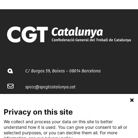
C/ Burgos 59, Baixos – 08014 Barcelona
spccc@
spcgtcatalunya.cat
935 120 481
Privacy on this site
@CGTCatalunya
We collect and process your data on this site to better
understand how it is used. You can give your consent to all or
selected purposes, or you can decline them all. For more
cgtcatalunya