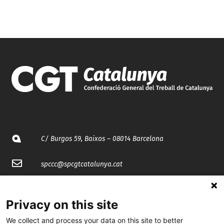
C/ Burgos 59, Baixos – 08014 Barcelona
spccc@
spcgtcatalunya.cat
935 120 481
Privacy on this site
@CGTCatalunya
We collect and process your data on this site to better