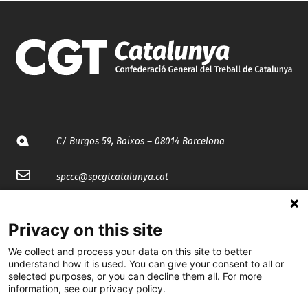
C/ Burgos 59, Baixos – 08014 Barcelona
spccc@
spcgtcatalunya.cat
935 120 481
Privacy on this site
We collect and process your data on this site to better
@CGTCatalunya
understand how it is used. You can give your consent to all or
selected purposes, or you can decline them all. For more
cgtcatalunya
information, see our privacy policy.
CGTCatalunya