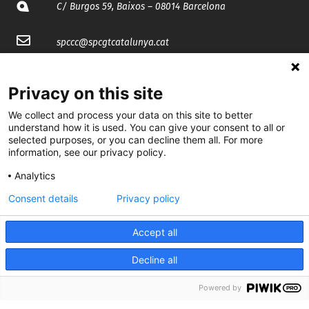
C/ Burgos 59, Baixos – 08014 Barcelona
spccc@
spcgtcatalunya.cat
935 120 481
Privacy on this site
We collect and process your data on this site to better
@CGTCatalunya
understand how it is used. You can give your consent to all or
selected purposes, or you can decline them all. For more
cgtcatalunya
information, see our privacy policy.
CGTCatalunya
Analytics
cgtcatalunya
Consent details
Privacy policy
Accept all
Desenvolupat per
Decline all
Powered by