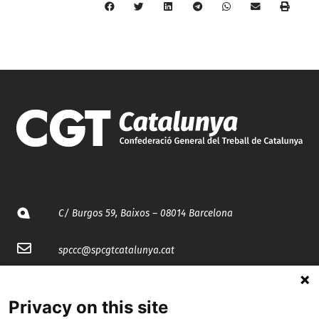
C/ Burgos 59, Baixos – 08014 Barcelona
spccc@
spcgtcatalunya.cat
935 120 481
Privacy on this site