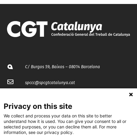
C/ Burgos 59, Baixos – 08014 Barcelona
spccc@
spcgtcatalunya.cat
935 120 481
Privacy on this site
We collect and process your data on this site to better
@CGTCatalunya
understand how it is used. You can give your consent to all or
selected purposes, or you can decline them all. For more
cgtcatalunya
information, see our privacy policy.