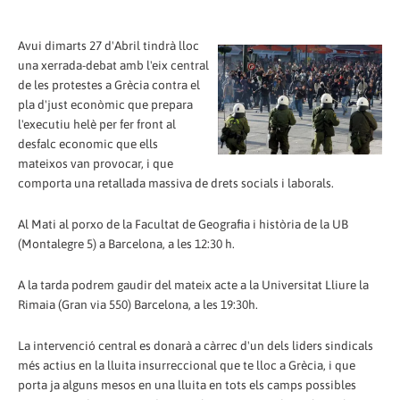
Avui dimarts 27 d'Abril tindrà lloc
una xerrada-debat amb l'eix central
de les protestes a Grècia contra el
pla d'just econòmic que prepara
l'executiu helè per fer front al
desfalc economic que ells
mateixos van provocar, i que
comporta una retallada massiva de drets socials i laborals.
Al Mati al porxo de la Facultat de Geografia i història de la UB
(Montalegre 5) a Barcelona, a les 12:30 h.
A la tarda podrem gaudir del mateix acte a la Universitat Lliure la
Rimaia (Gran via 550) Barcelona, a les 19:30h.
La intervenció central es donarà a càrrec d'un dels liders sindicals
més actius en la lluita insurreccional que te lloc a Grècia, i que
porta ja alguns mesos en una lluita en tots els camps possibles