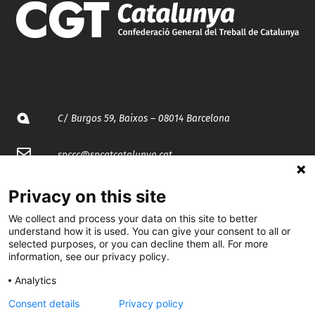
C/ Burgos 59, Baixos – 08014 Barcelona
spccc@
spcgtcatalunya.cat
935 120 481
Privacy on this site
We collect and process your data on this site to better
@CGTCatalunya
understand how it is used. You can give your consent to all or
selected purposes, or you can decline them all. For more
information, see our privacy policy.
cgtcatalunya
Analytics
CGTCatalunya
Consent details
Privacy policy
cgtcatalunya