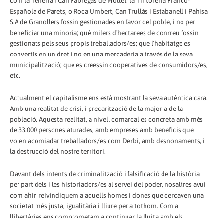
com la Teneria i Can Fàbregas de Mollet, la Tintoreria Franco-
Española de Parets, o Roca Umbert, Can Trullàs i Estabanell i Pahisa
S.A de Granollers fossin gestionades en favor del poble, i no per
beneficiar una minoria; què milers d´hectarees de conrreu fossin
gestionats pels seus propis treballadors/es; que l´habitatge es
convertís en un dret i no en una mercaderia a través de la seva
municipalització; que es creessin cooperatives de consumidors/es,
etc.
Actualment el capitalisme ens està mostrant la seva autèntica cara.
Amb una realitat de crisi, i precarització de la majoria de la
població. Aquesta realitat, a nivell comarcal es concreta amb més
de 33.000 persones aturades, amb empreses amb beneficis que
volen acomiadar treballadors/es com Derbi, amb desnonaments, i
la destrucció del nostre territori.
Davant dels intents de criminalització i falsificació de la història
per part dels i les historiadors/es al servei del poder, nosaltres avui
com ahir, reivindiquem a aquells homes i dones que cercaven una
societat més justa, igualitària i lliure per a tothom. Com a
llibertàries ens comprometem a continuar la lluita amb els