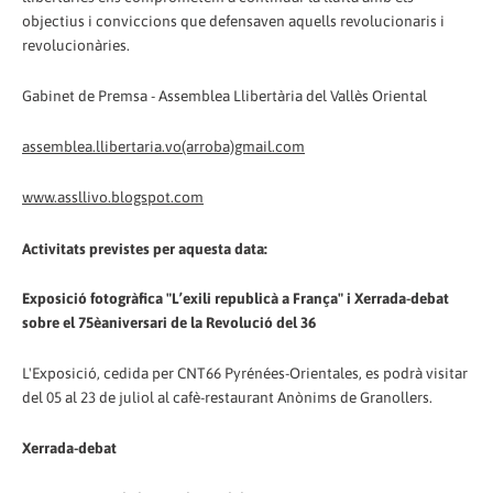
objectius i conviccions que defensaven aquells revolucionaris i
revolucionàries.
Gabinet de Premsa - Assemblea Llibertària del Vallès Oriental
assemblea.llibertaria.vo(arroba)gmail.com
www.assllivo.blogspot.com
Activitats previstes per aquesta data:
Exposició fotogràfica "L’exili republicà a França" i Xerrada-debat
sobre el 75èaniversari de la Revolució del 36
L'Exposició, cedida per CNT66 Pyrénées-Orientales, es podrà visitar
del 05 al 23 de juliol al cafè-restaurant Anònims de Granollers.
Xerrada-debat