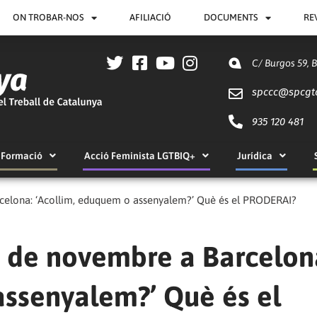
ON TROBAR-NOS
AFILIACIÓ
DOCUMENTS
RE
C/ Burgos 59, 
spccc@
spcgt
935 120 481
Formació
Acció Feminista LGTBIQ+
Jurídica
celona: ‘Acollim, eduquem o assenyalem?’ Què és el PRODERAI?
0 de novembre a Barcelon
assenyalem?’ Què és el