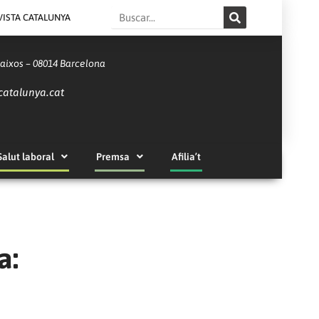
Search
VISTA CATALUNYA
Baixos – 08014 Barcelona
catalunya.cat
Salut laboral
Premsa
Afilia’t
a: