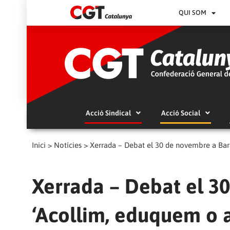
QUI SOM
Acció Sindical
Acció Social
Inici
>
Notícies
>
Xerrada – Debat el 30 de novembre a Bar
Xerrada – Debat el 3
‘Acollim, eduquem o 