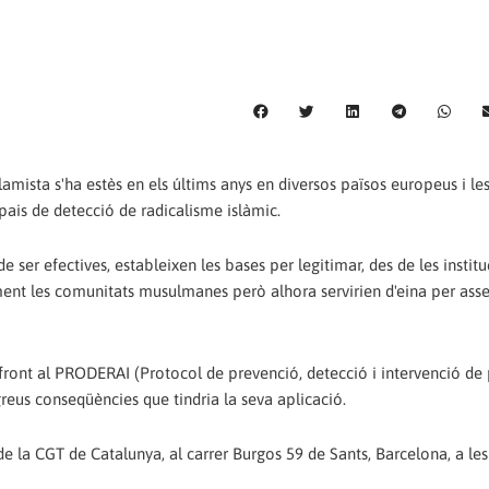
slamista s'ha estès en els últims anys en diversos països europeus i le
pais de detecció de radicalisme islàmic.
e ser efectives, estableixen les bases per legitimar, des de les institu
ment les comunitats musulmanes però alhora servirien d'eina per ass
r front al PRODERAI (Protocol de prevenció, detecció i intervenció de
 greus conseqüències que tindria la seva aplicació.
e la CGT de Catalunya, al carrer Burgos 59 de Sants, Barcelona, a les