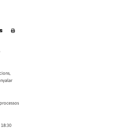
s
cions,
enyalar
 processos
 18:30