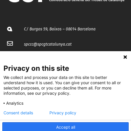
C/ Burgos 59, Baixos – 08014 Barcelona
spccc@
spcgtcatalunya.cat
935 120 481
Privacy on this site
@CGTCatalunya
We collect and process your data on this site to better
understand how it is used. You can give your consent to all or
cgtcatalunya
selected purposes, or you can decline them all. For more
information, see our privacy policy.
CGTCatalunya
Analytics
cgtcatalunya
Consent details
Privacy policy
Accept all