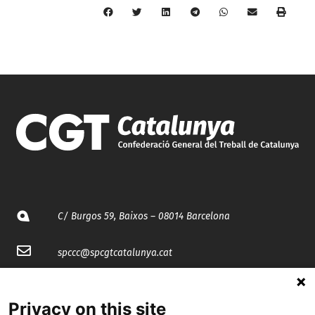
C/ Burgos 59, Baixos – 08014 Barcelona
spccc@
spcgtcatalunya.cat
935 120 481
Privacy on this site