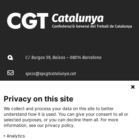
C/ Burgos 59, Baixos – 08014 Barcelona
spccc@
spcgtcatalunya.cat
935 120 481
Privacy on this site
@CGTCatalunya
We collect and process your data on this site to better
understand how it is used. You can give your consent to all or
selected purposes, or you can decline them all. For more
cgtcatalunya
information, see our privacy policy.
CGTCatalunya
Analytics