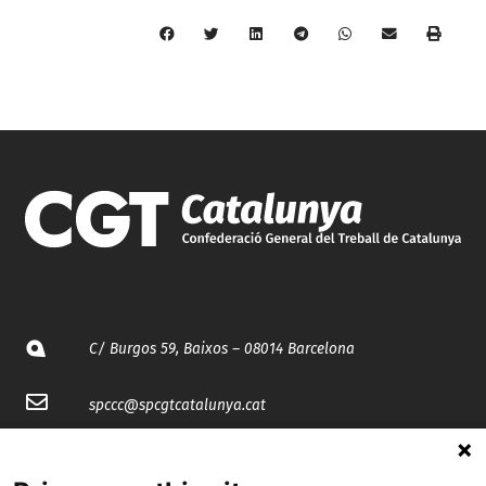
C/ Burgos 59, Baixos – 08014 Barcelona
spccc@
spcgtcatalunya.cat
935 120 481