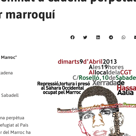
ar marroquí
l Marroc"
 cadena
e Sabadell
ena perpètua
efugiat al País
ar del Marroc ha