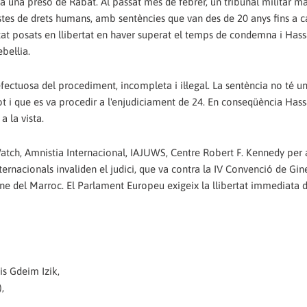
s a una presó de Rabat. Al passat mes de febrer, un tribunal militar m
stes de drets humans, amb sentències que van des de 20 anys fins a 
tat posats en llibertat en haver superat el temps de condemna i Has
el·lia.
efectuosa del procediment, incompleta i il·legal. La sentència no té un
 tot i que es va procedir a l'enjudiciament de 24. En conseqüència Has
a la vista.
tch, Amnistia Internacional, IAJUWS, Centre Robert F. Kennedy per 
nternacionals invaliden el judici, que va contra la IV Convenció de Gin
egne del Marroc. El Parlament Europeu exigeix la llibertat immediata 
is Gdeim Izik,
,