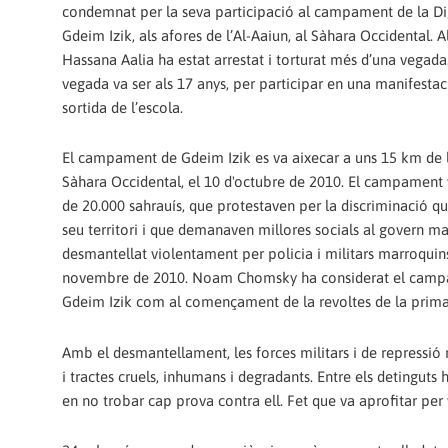
condemnat per la seva participació al campament de la Dig
Gdeim Izik, als afores de l’Al-Aaiun, al Sàhara Occidental. A
Hassana Aalia ha estat arrestat i torturat més d’una vegada
vegada va ser als 17 anys, per participar en una manifestaci
sortida de l’escola.
El campament de Gdeim Izik es va aixecar a uns 15 km de l'
Sàhara Occidental, el 10 d'octubre de 2010. El campament 
de 20.000 sahrauís, que protestaven per la discriminació qu
seu territori i que demanaven millores socials al govern ma
desmantellat violentament per policia i militars marroquins
novembre de 2010. Noam Chomsky ha considerat el cam
Gdeim Izik com al començament de la revoltes de la prima
Amb el desmantellament, les forces militars i de repressió
i tractes cruels, inhumans i degradants. Entre els detinguts 
en no trobar cap prova contra ell. Fet que va aprofitar per 