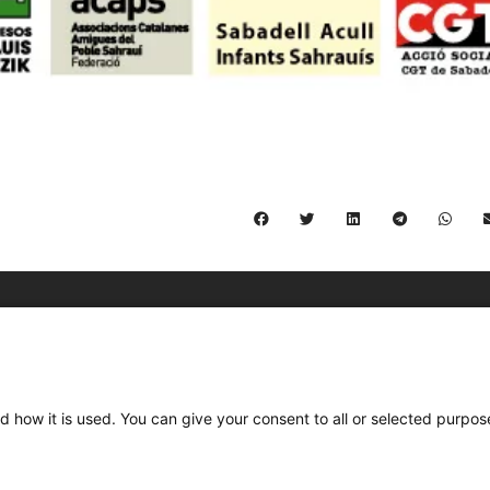
C/ Burgos 59, Baixos – 08014 Barcelona
spccc@
spcgtcatalunya.cat
d how it is used. You can give your consent to all or selected purpos
935 120 481