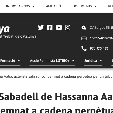
ON TROBAR-NOS
AFILIACIÓ
DOCUMENTS
RE
C/ Burgos 59, 
spccc@
spcgt
935 120 481
Formació
Acció Feminista LGTBIQ+
Jurídica
na Aalia, activista sahrauí condemnat a cadena perpètua per un tribu
a Sabadell de Hassanna Aal
ndemnat a cadena perpètu