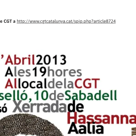
de CGT a
http://www.cgtcatalunya.cat/spip.php?article8724