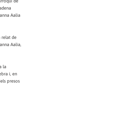
arroquí de
cadena
sanna Aalia
 relat de
sanna Aalia,
a la
ebra i, en
dels presos