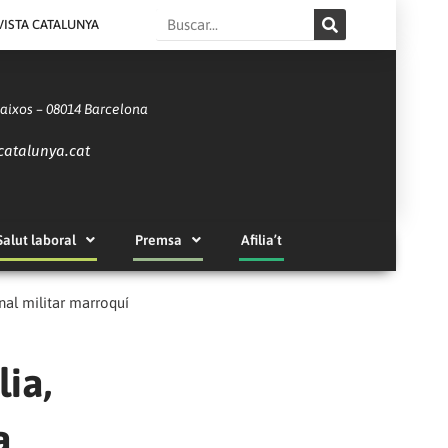
Search
VISTA CATALUNYA
Baixos – 08014 Barcelona
catalunya.cat
Salut laboral
Premsa
Afilia’t
nal militar marroquí
ia,
a