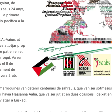
nitat, de
ls seus 24 anys,
. La primera
ó pacífica a la
Al-Aaiun, al
va allotjar prop
e patien en el
rroquí. Va ser
 el 8 de
pament de
vera àrab.
 marroquines van detenir centenars de sahrauís, que van ser sotmesos
hi havia Hassanna Aalia, que va ser jutjat en dues ocasions i deixat en 
viatjar a Euskadi.