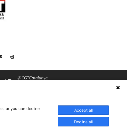
@CGTCatalunya
cgtcatalunya
CGTCatalunya
es, or you can decline
cgtcatalunya
Accept all
Decline all