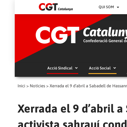
QUI SOM
Acció Sindical
Acció Social
Inici
>
Notícies
>
Xerrada el 9 d’abril a Sabadell de Hassan
Xerrada el 9 d’abril 
activista sahrauí co