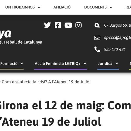
ON TROBAR-NOS
AFILIACIÓ
DOCUMENTS
RE
C/ Burgos 59, 
spccc@
spcgt
935 120 481
Formació
Acció Feminista LGTBIQ+
Jurídica
Com ens afecta la crisi? A l’Ateneu 19 de Juliol
Girona el 12 de maig: Co
l’Ateneu 19 de Juliol