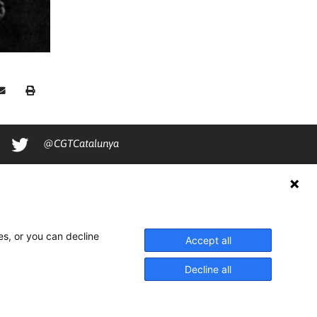
@CGTCatalunya
cgtcatalunya
CGTCatalunya
cgtcatalunya
es, or you can decline
Accept all
Decline all