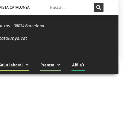
Search
VISTA CATALUNYA
Baixos – 08014 Barcelona
catalunya.cat
Salut laboral
Premsa
Afilia’t
m