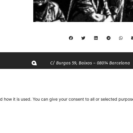
C/ Burgos 59, Baixos – 08014 Barcelona
spccc@
spcgtcatalunya.cat
935 120 481
d how it is used. You can give your consent to all or selected purpos
Desenvolupat per