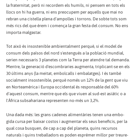
la fraternitat, però ni recordem els humils, ni pensem en tots els
llocs on hi ha guerra, ni ens preocupem per aquells que mai no
rebran una cistella plena d'ampolles i torrons. De sobte tots som
més rics del que érem i comença la gran festa del consum. No ens
importa malgastar.
Tot això és insostenible ambientalment perquè, si el model de
consum dels països del nord s'estengués a la població mundial,
serien necessaris 3 planetes com la Terra per atendre tal demanda.
Mentre, la generació d'escombraries augmenta, triplicant-se en els
30 últims anys (la meitat, embolcalls i embalatges). I és també
socialment insostenible, perquè només un 12% de la gent que viu
en Norteamérica i Europa occidental és responsable del 60%
d'aquest consum, mentre que els que viuen al sud-est asiàtic o a
l'Àfrica subsahariana representen no-més un 3,2%.
Una dada més: les grans cadenes alimentàries tenen una embo-
gida cursa per baixar costos i augmentar els seus beneficis, per la
qual cosa busquen, de cap a cap del planeta, quins recursos
naturals i quins treballadors es poden esprémer millor per treure-