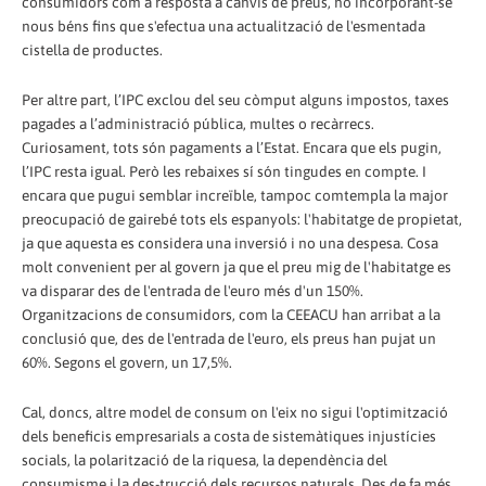
consumidors com a resposta a canvis de preus, no incorporant-se
nous béns fins que s'efectua una actualització de l'esmentada
cistella de productes.
Per altre part, l’IPC exclou del seu còmput alguns impostos, taxes
pagades a l’administració pública, multes o recàrrecs.
Curiosament, tots són pagaments a l’Estat. Encara que els pugin,
l’IPC resta igual. Però les rebaixes sí són tingudes en compte. I
encara que pugui semblar increïble, tampoc comtempla la major
preocupació de gairebé tots els espanyols: l'habitatge de propietat,
ja que aquesta es considera una inversió i no una despesa. Cosa
molt convenient per al govern ja que el preu mig de l'habitatge es
va disparar des de l'entrada de l'euro més d'un 150%.
Organitzacions de consumidors, com la CEEACU han arribat a la
conclusió que, des de l'entrada de l'euro, els preus han pujat un
60%. Segons el govern, un 17,5%.
Cal, doncs, altre model de consum on l'eix no sigui l'optimització
dels beneficis empresarials a costa de sistemàtiques injustícies
socials, la polarització de la riquesa, la dependència del
consumisme i la des-trucció dels recursos naturals. Des de fa més