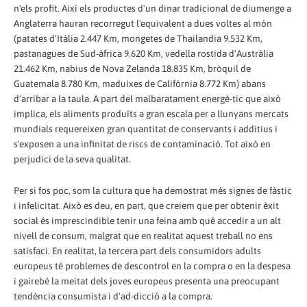
n'els profit. Així els productes d'un dinar tradicional de diumenge a
Anglaterra hauran recorregut l'equivalent a dues voltes al món
(patates d'Itàlia 2.447 Km, mongetes de Thailandia 9.532 Km,
pastanagues de Sud-àfrica 9.620 Km, vedella rostida d'Austràlia
21.462 Km, nabius de Nova Zelanda 18.835 Km, bròquil de
Guatemala 8.780 Km, maduixes de Califòrnia 8.772 Km) abans
d'arribar a la taula. A part del malbaratament energè-tic que això
implica, els aliments produïts a gran escala per a llunyans mercats
mundials requereixen gran quantitat de conservants i additius i
s'exposen a una infinitat de riscs de contaminació. Tot això en
perjudici de la seva qualitat.
Per si fos poc, som la cultura que ha demostrat més signes de fàstic
i infelicitat. Això es deu, en part, que creiem que per obtenir èxit
social és imprescindible tenir una feina amb què accedir a un alt
nivell de consum, malgrat que en realitat aquest treball no ens
satisfaci. En realitat, la tercera part dels consumidors adults
europeus té problemes de descontrol en la compra o en la despesa
i gairebé la meitat dels joves europeus presenta una preocupant
tendència consumista i d'ad-dicció a la compra.