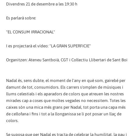
Divendres 21 de desembre a les 19:30 h
Es parlarà sobre:
"EL CONSUM IRRACIONAL"
I es projectarà el vídeo: "LA GRAN SUPERFICIE"
Organitzen: Ateneu Santboià, CGT i Col·lectiu Llibertari de Sant Boi
Nadal és, sens dubte, el moment de l'any en què som, gairebé per
damunt de tot, consumidors. Els carrers s'omplen de músiques i
llums celestials i els aparadors de colors que atreuen les nostres
mirades cap a coses que moltes vegades no necessitem. Totes les
caixes són una mica més grans per Nadal, tot porta una capa més
de cel·lofana i fins i tot a la llonganissa se li pot posar un llaç de
colors.
Se suposa que per Nadal es tracta de celebrar la humilitat, la pau i