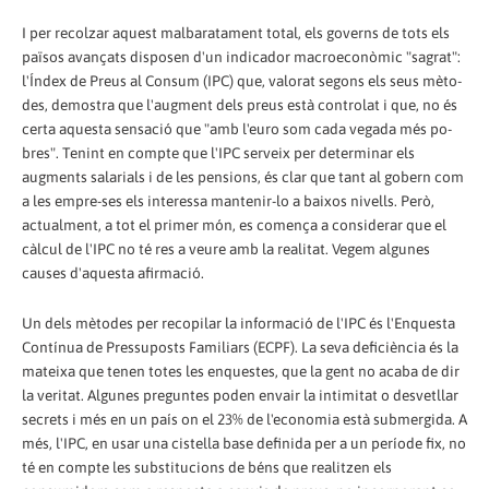
I per recolzar aquest malbaratament total, els governs de tots els
països avançats disposen d'un indicador macroeconòmic "sagrat":
l'Índex de Preus al Consum (IPC) que, valorat segons els seus mèto-
des, demostra que l'augment dels preus està controlat i que, no és
certa aquesta sensació que "amb l'euro som cada vegada més po-
bres". Tenint en compte que l'IPC serveix per determinar els
augments salarials i de les pensions, és clar que tant al gobern com
a les empre-ses els interessa mantenir-lo a baixos nivells. Però,
actualment, a tot el primer món, es comença a considerar que el
càlcul de l'IPC no té res a veure amb la realitat. Vegem algunes
causes d'aquesta afirmació.
Un dels mètodes per recopilar la informació de l'IPC és l'Enquesta
Contínua de Pressuposts Familiars (ECPF). La seva deficiència és la
mateixa que tenen totes les enquestes, que la gent no acaba de dir
la veritat. Algunes preguntes poden envair la intimitat o desvetllar
secrets i més en un país on el 23% de l'economia està submergida. A
més, l'IPC, en usar una cistella base definida per a un període fix, no
té en compte les substitucions de béns que realitzen els