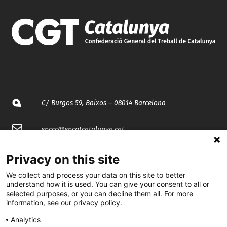
C/ Burgos 59, Baixos – 08014 Barcelona
spccc@
spcgtcatalunya.cat
935 120 481
Privacy on this site
We collect and process your data on this site to better
understand how it is used. You can give your consent to all or
@CGTCatalunya
selected purposes, or you can decline them all. For more
information, see our privacy policy.
cgtcatalunya
Analytics
CGTCatalunya