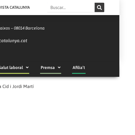
Search
VISTA CATALUNYA
Baixos – 08014 Barcelona
catalunya.cat
Salut laboral
Premsa
Afilia’t
 Cid i Jordi Martí