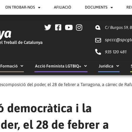
ON TROBAR-NOS
AFILIACIÓ
DOCUMENTS
RE
C/ Burgos 59, 
spccc@
spcgt
935 120 481
Formació
Acció Feminista LGTBIQ+
Jurídica
escomposició del poder, el 28 de febrer a Tarragona, a càrrec de Rafa
ó democràtica i la
er, el 28 de febrer a