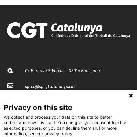
C/ Burgos 59, Baixos – 08014 Barcelona
spccc@
spcgtcatalunya.cat
935 120 481
Privacy on this site
We collect and process your data on this site to better
@CGTCatalunya
understand how it is used. You can give your consent to all or
selected purposes, or you can decline them all. For more
cgtcatalunya
information, see our privacy policy.