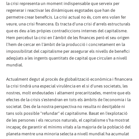
la crisi representa un moment indispensable que serveix per
regenerar i reactivar les dinàmiques esgotades que han de
permetre crear beneficis. La crisi actual no és, com ens volen fer
veure, una crisi financera. Es tracta d'una crisi d'arrels estructurals
que es deu a les pròpies contradiccions internes del capitalisme.
Hem percebut la crisi en l'àmbit de les finances però el seu origen
l'hem de cercar en l'àmbit de la producció i concretament en la
impossibilitat del capitalisme per assegurar els nivells de benefici
adeqüats a les ingents quantitats de capital que circulen a nivell
mundial.
Actualment degut al procés de globalització econòmica i financera
la crisi tindrà una especial virulència en el si d'unes societats, les
nostres, molt endeutades i altament precaritzades, mentre que els
efectes de la crisis s'estendran en tots els àmbits de l'economia i la
societat. Des de la nostra perspectiva no resulta ni desitjable ni
tans sols possible "refundar" el capitalisme. Basat en l'explotació
de les persones i els recursos naturals, el capitalisme s'ha mostrat
incapaç de garantir el mínims vitals a la majoria de la població del
planeta mentre una minoria selecta a nivell mundial ha acumulat