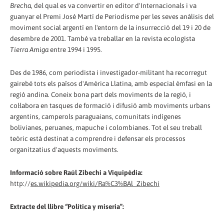
Brecha
, del qual es va convertir en editor d'Internacionals i va
guanyar el Premi José Martí de Periodisme per les seves anàlisis del
moviment social argentí en l'entorn de la insurrecció del 19 i 20 de
desembre de 2001. També va treballar en la revista ecologista
Tierra Amiga
entre 1994 i 1995.
Des de 1986, com periodista i investigador-militant ha recorregut
gairebé tots els països d'Amèrica Llatina, amb especial èmfasi en la
regió andina. Coneix bona part dels moviments de la regió, i
col·labora en tasques de formació i difusió amb moviments urbans
argentins, camperols paraguaians, comunitats indígenes
bolivianes, peruanes, mapuche i colombianes. Tot el seu treball
teòric està destinat a comprendre i defensar els processos
organitzatius d'aquests moviments.
Informació sobre Raúl Zibechi a Viquipèdia:
http://
es.wikipedia.org/wiki/Ra%C3%BAl_Zibechi
Extracte del llibre “Política y miseria”: