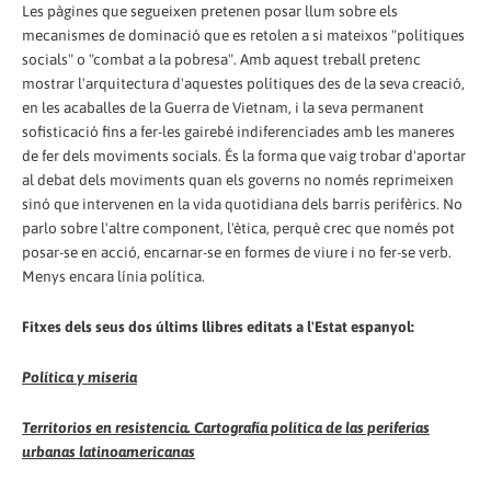
Les pàgines que segueixen pretenen posar llum sobre els
mecanismes de dominació que es retolen a si mateixos "polítiques
socials" o "combat a la pobresa". Amb aquest treball pretenc
mostrar l'arquitectura d'aquestes polítiques des de la seva creació,
en les acaballes de la Guerra de Vietnam, i la seva permanent
sofisticació fins a fer-les gairebé indiferenciades amb les maneres
de fer dels moviments socials. És la forma que vaig trobar d'aportar
al debat dels moviments quan els governs no només reprimeixen
sinó que intervenen en la vida quotidiana dels barris perifèrics. No
parlo sobre l'altre component, l'ètica, perquè crec que només pot
posar-se en acció, encarnar-se en formes de viure i no fer-se verb.
Menys encara línia política.
Fitxes dels seus dos últims llibres editats a l'Estat espanyol:
Política y miseria
Territorios en resistencia. Cartografía política de las periferias
urbanas latinoamericanas