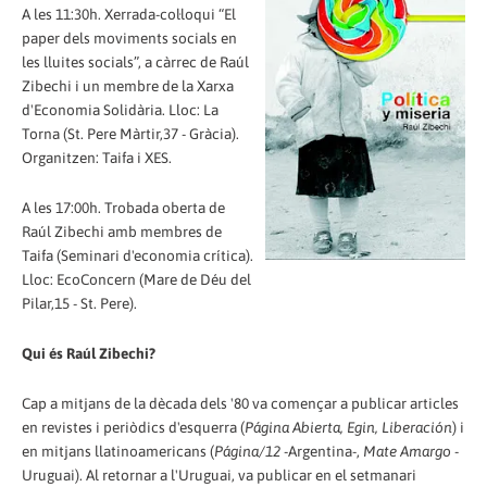
A les 11:30h. Xerrada-col·loqui “El
paper dels moviments socials en
les lluites socials”, a càrrec de Raúl
Zibechi i un membre de la Xarxa
d'Economia Solidària. Lloc: La
Torna (St. Pere Màrtir,37 - Gràcia).
Organitzen: Taifa i XES.
A les 17:00h. Trobada oberta de
Raúl Zibechi amb membres de
Taifa (Seminari d'economia crítica).
Lloc: EcoConcern (Mare de Déu del
Pilar,15 - St. Pere).
Qui és Raúl Zibechi?
Cap a mitjans de la dècada dels '80 va començar a publicar articles
en revistes i periòdics d'esquerra (
Página Abierta, Egin, Liberación
) i
en mitjans llatinoamericans (
Página/12
-Argentina-,
Mate Amargo
-
Uruguai). Al retornar a l'Uruguai, va publicar en el setmanari