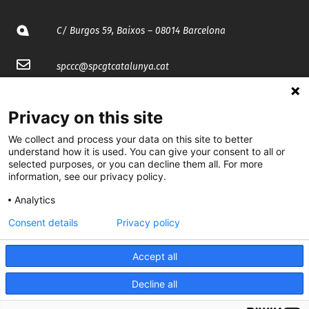
C/ Burgos 59, Baixos – 08014 Barcelona
spccc@
spcgtcatalunya.cat
935 120 481
Privacy on this site
We collect and process your data on this site to better
@CGTCatalunya
understand how it is used. You can give your consent to all or
selected purposes, or you can decline them all. For more
cgtcatalunya
information, see our privacy policy.
CGTCatalunya
Analytics
cgtcatalunya
Consent details
Privacy policy
Accept all
Desenvolupat per
Decline all