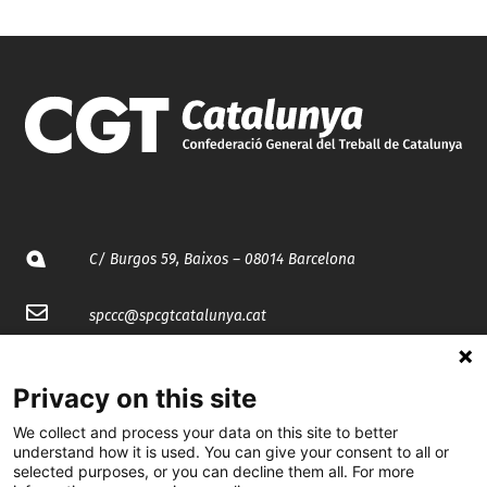
C/ Burgos 59, Baixos – 08014 Barcelona
spccc@
spcgtcatalunya.cat
935 120 481
Privacy on this site
We collect and process your data on this site to better
@CGTCatalunya
understand how it is used. You can give your consent to all or
selected purposes, or you can decline them all. For more
cgtcatalunya