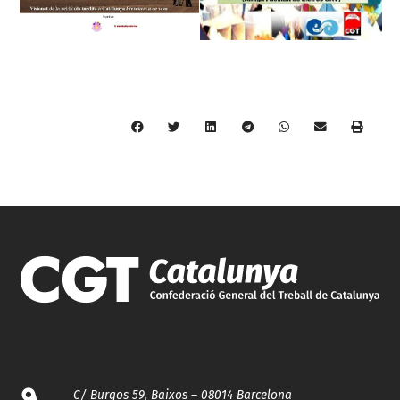
C/ Burgos 59, Baixos – 08014 Barcelona