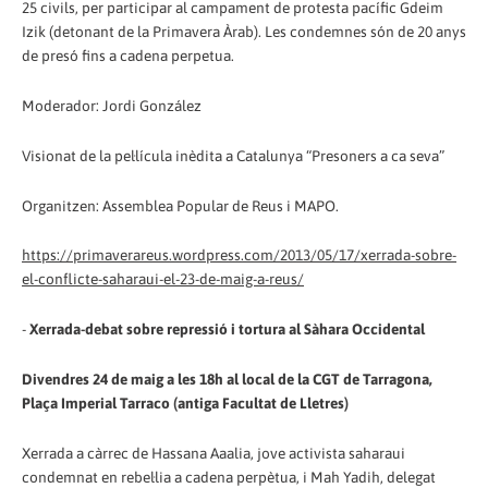
25 civils, per participar al campament de protesta pacífic Gdeim
Izik (detonant de la Primavera Àrab). Les condemnes són de 20 anys
de presó fins a cadena perpetua.
Moderador: Jordi González
Visionat de la pel·lícula inèdita a Catalunya “Presoners a ca seva”
Organitzen: Assemblea Popular de Reus i MAPO.
https://primaverareus.wordpress.com/2013/05/17/xerrada-sobre-
el-conflicte-saharaui-el-23-de-maig-a-reus/
-
Xerrada-debat sobre repressió i tortura al Sàhara Occidental
Divendres 24 de maig a les 18h al local de la CGT de Tarragona,
Plaça Imperial Tarraco (antiga Facultat de Lletres)
Xerrada a càrrec de Hassana Aaalia, jove activista saharaui
condemnat en rebel·lia a cadena perpètua, i Mah Yadih, delegat