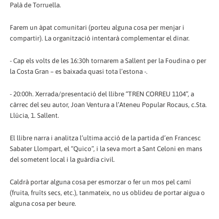
Palà de Torruella.
Farem un àpat comunitari (porteu alguna cosa per menjar i
compartir). La organització intentarà complementar el dinar.
- Cap els volts de les 16:30h tornarem a Sallent per la Foudina o per
la Costa Gran – es baixada quasi tota l’estona -.
- 20:00h. Xerrada/presentació del llibre “TREN CORREU 1104”, a
càrrec del seu autor, Joan Ventura a l’Ateneu Popular Rocaus, c.Sta.
Llúcia, 1. Sallent.
El llibre narra i analitza l’ultima acció de la partida d’en Francesc
Sabater Llompart, el “Quico”, i la seva mort a Sant Celoni en mans
del sometent local i la guàrdia civil.
Caldrà portar alguna cosa per esmorzar o fer un mos pel camí
(fruita, fruïts secs, etc.), tanmateix, no us oblideu de portar aigua o
alguna cosa per beure.