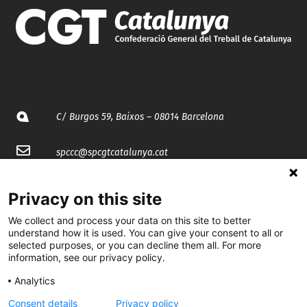
C/ Burgos 59, Baixos – 08014 Barcelona
spccc@
spcgtcatalunya.cat
935 120 481
Privacy on this site
We collect and process your data on this site to better
@CGTCatalunya
understand how it is used. You can give your consent to all or
selected purposes, or you can decline them all. For more
cgtcatalunya
information, see our privacy policy.
CGTCatalunya
Analytics
Consent details
Privacy policy
cgtcatalunya