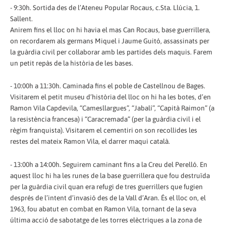
- 9:30h. Sortida des de l’Ateneu Popular Rocaus, c.Sta. Llúcia, 1.
Sallent.
Anirem fins el lloc on hi havia el mas Can Rocaus, base guerrillera,
on recordarem als germans Miquel i Jaume Guitó, assassinats per
la guàrdia civil per col·laborar amb les partides dels maquis. Farem
un petit repàs de la història de les bases.
- 10:00h a 11:30h. Caminada fins el poble de Castellnou de Bages.
Visitarem el petit museu d’història del lloc on hi ha les botes, d’en
Ramon Vila Capdevila, “Camesllargues”, “Jabalí”, “Capità Raimon” (a
la resistència francesa) i “Caracremada” (per la guàrdia civil i el
règim franquista). Visitarem el cementiri on son recollides les
restes del mateix Ramon Vila, el darrer maqui català.
- 13:00h a 14:00h. Seguirem caminant fins a la Creu del Perelló. En
aquest lloc hi ha les runes de la base guerrillera que fou destruïda
per la guàrdia civil quan era refugi de tres guerrillers que fugien
després de l’intent d’invasió des de la Vall d’Aran. És el lloc on, el
1963, fou abatut en combat en Ramon Vila, tornant de la seva
última acció de sabotatge de les torres elèctriques a la zona de