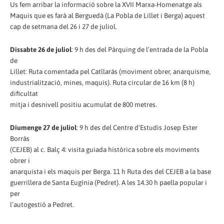
Us fem arribar la informació sobre la XVII Marxa-Homenatge als
Maquis que es farà al Berguedà (La Pobla de Lillet i Berga) aquest
cap de setmana del 26 i 27 de juliol.
Dissabte 26 de juliol
: 9 h des del Pàrquing de l’entrada de la Pobla
de
Lillet: Ruta comentada pel Catllaràs (moviment obrer, anarquisme,
industrialització, mines, maquis). Ruta circular de 16 km (8 h)
dificultat
mitja i desnivell positiu acumulat de 800 metres.
Diumenge 27 de juliol
: 9 h des del Centre d’Estudis Josep Ester
Borràs
(CEJEB) al c. Balç 4: visita guiada històrica sobre els moviments
obrer i
anarquista i els maquis per Berga. 11 h Ruta des del CEJEB a la base
guerrillera de Santa Eugínia (Pedret). A les 14.30 h paella popular i
per
l’autogestió a Pedret.