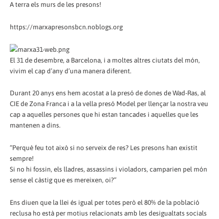
A terra els murs de les presons!
https://marxapresonsbcn.noblogs.org
El 31 de desembre, a Barcelona, i a moltes altres ciutats del món,
vivim el cap d’any d’una manera diferent.
Durant 20 anys ens hem acostat a la presó de dones de Wad-Ras, al
CIE de Zona Franca i a la vella presó Model per llençar la nostra veu
cap a aquelles persones que hi estan tancades i aquelles que les
mantenen a dins.
“Perquè feu tot això si no serveix de res? Les presons han existit
sempre!
Si no hi fossin, els lladres, assassins i violadors, camparien pel món
sense el càstig que es mereixen, oi?”
Ens diuen que la llei és igual per totes però el 80% de la població
reclusa ho està per motius relacionats amb les desigualtats socials