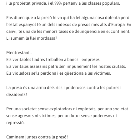
i la propietat privada, i el 99% pertany a les classes populars.
Ens diuen que a la presó hi va qui ha fet alguna cosa dolenta però
l’estat espanyol té un dels indexos de presos més alts d’Europa. En
canvi, té una de les menors tases de delinquência en el continent.
Li sumem la llei mordassa?
Mentrestant…
Els veritables lladres treballen a bancs i empreses.
Els veritales assassins patrullen impunement les nostes ciutats.
Els violadors se’ls perdona i es qüestiona a les víctimes.
La presó és una arma dels rics i poderosos contra les pobres i
dissidents!
Per una societat sense explotadors ni explotats, per una societat
sense agresors ni víctimes, per un futur sense poderesos ni
repressió.
Caminem juntes contra la presó!