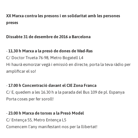
XX Marxa contra les presons i en solidaritat amb les persones
preses
Dissabte 31 de desembre de 2016 a Barcelona
-
11.30 h Marxa a la presó de dones de Wad-Ras
C/ Doctor Trueta 76-98, Metro Bogatell L4
Hi haurà esmorzar vegà i emissió en directe, porta la teva ràdio per
amplificar el so!
-
17.00 h Concentració davant el CIE Zona Franca
C/ E, quedem a les 16.30 h a la parada del Bus 109 de pl. Espanya
Porta coses per fer soroll!
-
23.00 h Marxa de torxes a la Presó Model
C/ Entença 55, Metro Entença L5
Comencem l’any manifestant-nos per la llibertat!