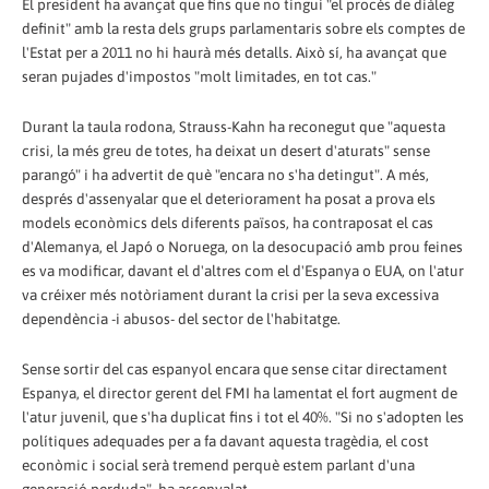
El president ha avançat que fins que no tingui "el procés de diàleg
definit" amb la resta dels grups parlamentaris sobre els comptes de
l'Estat per a 2011 no hi haurà més detalls. Això sí, ha avançat que
seran pujades d'impostos "molt limitades, en tot cas."
Durant la taula rodona, Strauss-Kahn ha reconegut que "aquesta
crisi, la més greu de totes, ha deixat un desert d'aturats" sense
parangó" i ha advertit de què "encara no s'ha detingut". A més,
després d'assenyalar que el deteriorament ha posat a prova els
models econòmics dels diferents països, ha contraposat el cas
d'Alemanya, el Japó o Noruega, on la desocupació amb prou feines
es va modificar, davant el d'altres com el d'Espanya o EUA, on l'atur
va créixer més notòriament durant la crisi per la seva excessiva
dependència -i abusos- del sector de l'habitatge.
Sense sortir del cas espanyol encara que sense citar directament
Espanya, el director gerent del FMI ha lamentat el fort augment de
l'atur juvenil, que s'ha duplicat fins i tot el 40%. "Si no s'adopten les
polítiques adequades per a fa davant aquesta tragèdia, el cost
econòmic i social serà tremend perquè estem parlant d'una