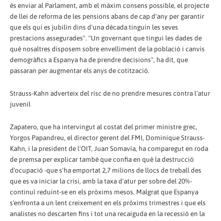
és enviar al Parlament, amb el màxim consens possible, el projecte
de llei de reforma de les pensions abans de cap d'any per garantir
que els qui es jubilin dins d'una dècada tinguin les seves
prestacions assegurades". "Un governant que tingui les dades de
què nosaltres disposem sobre envelliment de la població i canvis
demogràfics a Espanya ha de prendre decisions", ha dit, que
passaran per augmentar els anys de cotització.
Strauss-Kahn adverteix del risc de no prendre mesures contra l'atur
juvenil
Zapatero, que ha intervingut al costat del primer ministre grec,
Yorgos Papandreu, el director gerent del FMI, Dominique Strauss-
Kahn, i la president de l'OIT, Juan Somavía, ha comparegut en roda
de premsa per explicar també que confia en què la destrucció
d'ocupació -que s'ha emportat 2,7 milions de llocs de treball des
que es va iniciar la crisi, amb la taxa d'atur per sobre del 20%-
continuï reduint-se en els pròxims mesos. Malgrat que Espanya
s'enfronta a un lent creixement en els pròxims trimestres i que els
analistes no descarten fins i tot una recaiguda en la recessió en la