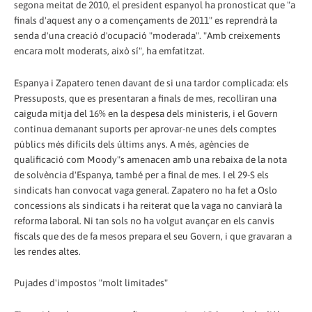
segona meitat de 2010, el president espanyol ha pronosticat que "a
finals d'aquest any o a començaments de 2011" es reprendrà la
senda d'una creació d'ocupació "moderada". "Amb creixements
encara molt moderats, això sí", ha emfatitzat.
Espanya i Zapatero tenen davant de si una tardor complicada: els
Pressuposts, que es presentaran a finals de mes, recolliran una
caiguda mitja del 16% en la despesa dels ministeris, i el Govern
continua demanant suports per aprovar-ne unes dels comptes
públics més difícils dels últims anys. A més, agències de
qualificació com Moody"s amenacen amb una rebaixa de la nota
de solvència d'Espanya, també per a final de mes. I el 29-S els
sindicats han convocat vaga general. Zapatero no ha fet a Oslo
concessions als sindicats i ha reiterat que la vaga no canviarà la
reforma laboral. Ni tan sols no ha volgut avançar en els canvis
fiscals que des de fa mesos prepara el seu Govern, i que gravaran a
les rendes altes.
Pujades d'impostos "molt limitades"