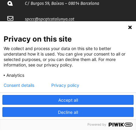
C/ Burgos 59, Baixos – 08014 Barcelona
spccc@
spcgtcatalunya.cat
935 120 481
Privacy on this site
We collect and process your data on this site to better
@CGTCatalunya
understand how it is used. You can give your consent to all or
selected purposes, or you can decline them all. For more
cgtcatalunya
information, see our privacy policy.
Analytics
CGTCatalunya
Consent details
Privacy policy
cgtcatalunya
Accept all
Decline all
Desenvolupat per
Powered by