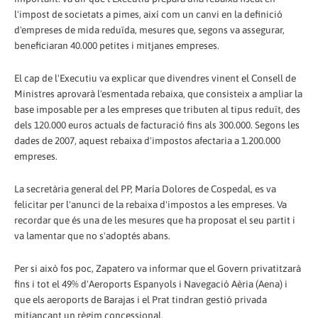
l'impost de societats a pimes, així com un canvi en la definició
d'empreses de mida reduïda, mesures que, segons va assegurar,
beneficiaran 40.000 petites i mitjanes empreses.
El cap de l'Executiu va explicar que divendres vinent el Consell de
Ministres aprovarà l'esmentada rebaixa, que consisteix a ampliar la
base imposable per a les empreses que tributen al tipus reduït, des
dels 120.000 euros actuals de facturació fins als 300.000. Segons les
dades de 2007, aquest rebaixa d'impostos afectaria a 1.200.000
empreses.
La secretària general del PP, María Dolores de Cospedal, es va
felicitar per l'anunci de la rebaixa d'impostos a les empreses. Va
recordar que és una de les mesures que ha proposat el seu partit i
va lamentar que no s'adoptés abans.
Per si això fos poc, Zapatero va informar que el Govern privatitzarà
fins i tot el 49% d'Aeroports Espanyols i Navegació Aèria (Aena) i
que els aeroports de Barajas i el Prat tindran gestió privada
mitjançant un règim concessional.