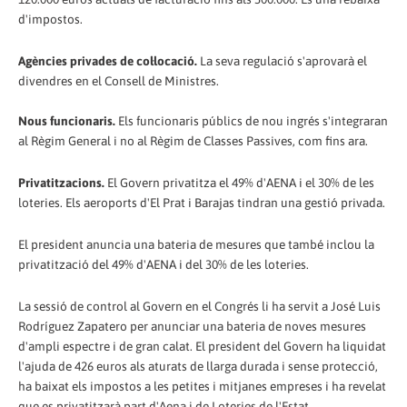
d'impostos.
Agències privades de col·locació.
La seva regulació s'aprovarà el
divendres en el Consell de Ministres.
Nous funcionaris.
Els funcionaris públics de nou ingrés s'integraran
al Règim General i no al Règim de Classes Passives, com fins ara.
Privatitzacions.
El Govern privatitza el 49% d'AENA i el 30% de les
loteries. Els aeroports d'El Prat i Barajas tindran una gestió privada.
El president anuncia una bateria de mesures que també inclou la
privatització del 49% d'AENA i del 30% de les loteries.
La sessió de control al Govern en el Congrés li ha servit a José Luis
Rodríguez Zapatero per anunciar una bateria de noves mesures
d'ampli espectre i de gran calat. El president del Govern ha liquidat
l'ajuda de 426 euros als aturats de llarga durada i sense protecció,
ha baixat els impostos a les petites i mitjanes empreses i ha revelat
que es privatitzarà part d'Aena i de Loteries de l'Estat.