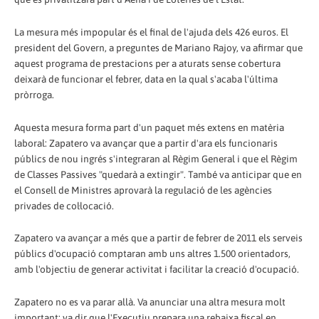
La mesura més impopular és el final de l'ajuda dels 426 euros. El
president del Govern, a preguntes de Mariano Rajoy, va afirmar que
aquest programa de prestacions per a aturats sense cobertura
deixarà de funcionar el febrer, data en la qual s'acaba l'última
pròrroga.
Aquesta mesura forma part d'un paquet més extens en matèria
laboral: Zapatero va avançar que a partir d'ara els funcionaris
públics de nou ingrés s'integraran al Règim General i que el Règim
de Classes Passives "quedarà a extingir". També va anticipar que en
el Consell de Ministres aprovarà la regulació de les agències
privades de col·locació.
Zapatero va avançar a més que a partir de febrer de 2011 els serveis
públics d'ocupació comptaran amb uns altres 1.500 orientadors,
amb l'objectiu de generar activitat i facilitar la creació d'ocupació.
Zapatero no es va parar allà. Va anunciar una altra mesura molt
important: va dir que l'Executiu prepara una rebaixa fiscal en