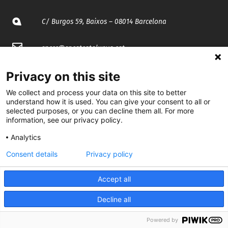
C/ Burgos 59, Baixos – 08014 Barcelona
spccc@
spcgtcatalunya.cat
935 120 481
Privacy on this site
We collect and process your data on this site to better
understand how it is used. You can give your consent to all or
@CGTCatalunya
selected purposes, or you can decline them all. For more
information, see our privacy policy.
cgtcatalunya
Analytics
CGTCatalunya
Consent details
Privacy policy
cgtcatalunya
Accept all
Decline all
Desenvolupat per
Powered by