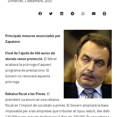
Dimecres, 1 desembre, 2010
Principals mesures anunciades per
Zapatero:
Final de l'ajuda de 426 euros als
aturats sense protecció.
El febrer
acabava la pròrroga d'aquest
programa de prestacions. El
Govern no renovarà aquesta
pròrroga.
Rebaixa fiscal a les Pimes.
El
president va anunciar una rebaixa
fiscal en l'impost de societats a pimes. El Govern ampliarà la base
imposable per a les empreses que tributen al tipus reduït, des dels
120.000 euros actuals de facturació fins als 300.000. És una rebaixa