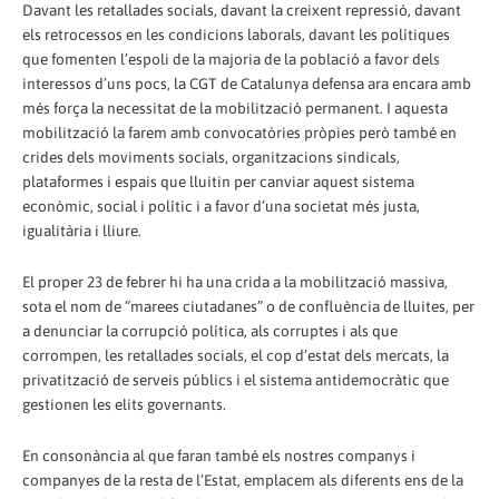
Davant les retallades socials, davant la creixent repressió, davant
els retrocessos en les condicions laborals, davant les polítiques
que fomenten l’espoli de la majoria de la població a favor dels
interessos d’uns pocs, la CGT de Catalunya defensa ara encara amb
més força la necessitat de la mobilització permanent. I aquesta
mobilització la farem amb convocatòries pròpies però també en
crides dels moviments socials, organitzacions sindicals,
plataformes i espais que lluitin per canviar aquest sistema
econòmic, social i polític i a favor d’una societat més justa,
igualitària i lliure.
El proper 23 de febrer hi ha una crida a la mobilització massiva,
sota el nom de “marees ciutadanes” o de confluència de lluites, per
a denunciar la corrupció política, als corruptes i als que
corrompen, les retallades socials, el cop d’estat dels mercats, la
privatització de serveis públics i el sistema antidemocràtic que
gestionen les elits governants.
En consonància al que faran també els nostres companys i
companyes de la resta de l’Estat, emplacem als diferents ens de la