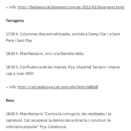
+ info:
http://lleidasocial.blogspot.com.es/2013/02/blog-post.html
Tarragona
17:00 h. Columnes descentralitzades, sortida a Camp Clar i a Sant
Pere i Sant Pau
18:00 h. Manifestació, inici a la Rambla Vella
18:30 h. Confluència de les marxes, Pça. Imperial Tarraco i marxa
cap a Joan XXIII
+ info:
http://cgtcatalunya.cat/spip.php?article8668
Reus
18:00 h. Manifestació “Contra la corrupció, les retallades i la
repressió. Cal recuperar la democràcia directa i construir la
sobirania popular” Pça. Catalunya.