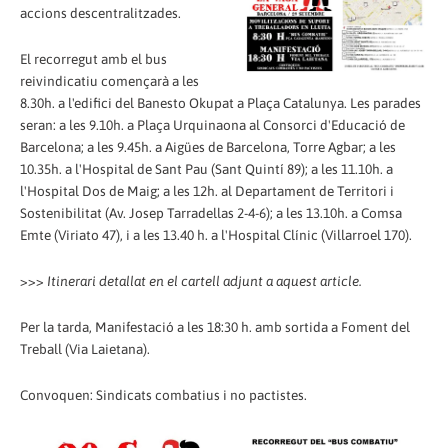
accions descentralitzades.
El recorregut amb el bus
reivindicatiu començarà a les
8.30h. a l'edifici del Banesto Okupat a Plaça Catalunya. Les parades
seran: a les 9.10h. a Plaça Urquinaona al Consorci d'Educació de
Barcelona; a les 9.45h. a Aigües de Barcelona, Torre Agbar; a les
10.35h. a l'Hospital de Sant Pau (Sant Quintí 89); a les 11.10h. a
l'Hospital Dos de Maig; a les 12h. al Departament de Territori i
Sostenibilitat (Av. Josep Tarradellas 2-4-6); a les 13.10h. a Comsa
Emte (Viriato 47), i a les 13.40 h. a l'Hospital Clínic (Villarroel 170).
>>>
Itinerari detallat en el cartell adjunt a aquest article.
Per la tarda, Manifestació a les 18:30 h. amb sortida a Foment del
Treball (Via Laietana).
Convoquen: Sindicats combatius i no pactistes.