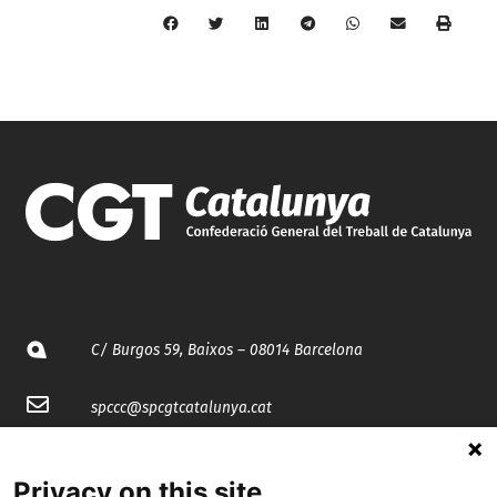
C/ Burgos 59, Baixos – 08014 Barcelona
spccc@
spcgtcatalunya.cat
935 120 481
Privacy on this site