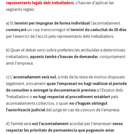
representants legals dels treballadors
, s’hauran d’aplicar les
següents regles:
a) El
termini per impugnar de forma individual
l’acomiadament
començarà
un cop transcorregut el
termini de caducitat de 20 dies
per l’exercici de l’acció pels representants dels treballadors.
b) Quan el debat versi sobre preferències atribuïdes a determinats
treballadors,
aquests també s’hauran de demandar
, conjuntament
amb l’empresa.
c) L’
acomiadament serà nul
, a més de la resta de motius disposats
legalment, únicament
quan l’empresari no hagi realitzat el període
de consultes o entregat la documentació prevista
a l’Estatut dels
Treballadors o
no hagi respectat el procediment establert
pels
acomiadaments col·lectius, o quan
no s’hagués obtingut
l’autorització judicial
del jutge en cas de concurs de l’empresa.
d) També serà
nul l’acomiadament
acordat per l’empresari
sense
respectar les prioritats de permanència que poguessin estar