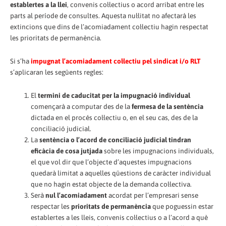
establertes a la llei
, convenis col·lectius o acord arribat entre les
parts al període de consultes. Aquesta nul·litat no afectarà les
extincions que dins de l’acomiadament col·lectiu hagin respectat
les prioritats de permanència.
Si s’ha
impugnat l’acomiadament col·lectiu pel sindicat i/o RLT
s’aplicaran les següents regles:
El
termini de caducitat per la impugnació individual
començarà a computar des de la
fermesa de la sentència
dictada en el procés col·lectiu o, en el seu cas, des de la
conciliació judicial.
La
sentència o l’acord de conciliació judicial tindran
eficàcia de cosa jutjada
sobre les impugnacions individuals,
el que vol dir que l’objecte d’aquestes impugnacions
quedarà limitat a aquelles qüestions de caràcter individual
que no hagin estat objecte de la demanda col·lectiva.
Serà
nul l’acomiadament
acordat per l’empresari sense
respectar les
prioritats de permanència
que poguessin estar
establertes a les lleis, convenis col·lectius o a l’acord a què