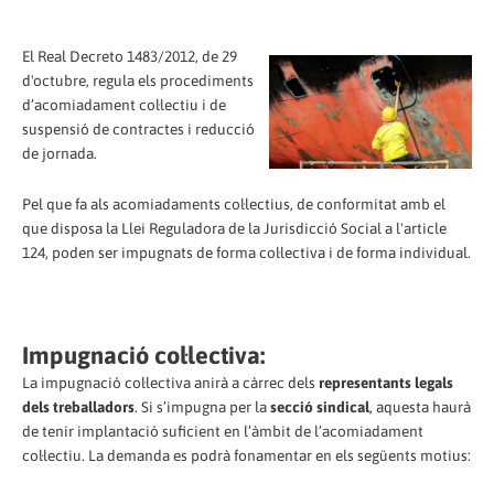
El Real Decreto 1483/2012, de 29
d'octubre, regula els procediments
d’acomiadament col·lectiu i de
suspensió de contractes i reducció
de jornada.
Pel que fa als acomiadaments col·lectius, de conformitat amb el
que disposa la Llei Reguladora de la Jurisdicció Social a l'article
124, poden ser impugnats de forma col·lectiva i de forma individual.
Impugnació col·lectiva:
La impugnació col·lectiva anirà a càrrec dels
representants legals
dels treballadors
. Si s’impugna per la
secció sindical
, aquesta haurà
de tenir implantació suficient en l’àmbit de l’acomiadament
col·lectiu. La demanda es podrà fonamentar en els següents motius: