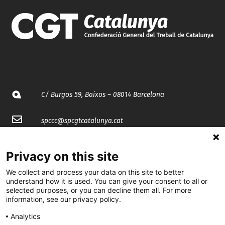
C/ Burgos 59, Baixos – 08014 Barcelona
spccc@
spcgtcatalunya.cat
935 120 481
Privacy on this site
We collect and process your data on this site to better
@CGTCatalunya
understand how it is used. You can give your consent to all or
selected purposes, or you can decline them all. For more
cgtcatalunya
information, see our privacy policy.
CGTCatalunya
Analytics