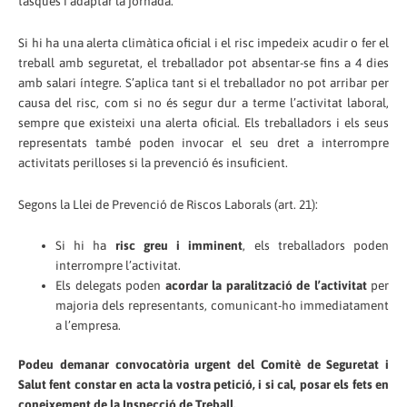
tasques i adaptar la jornada.
Si hi ha una alerta climàtica oficial i el risc impedeix acudir o fer el
treball amb seguretat, el treballador pot absentar-se fins a 4 dies
amb salari íntegre. S’aplica tant si el treballador no pot arribar per
causa del risc, com si no és segur dur a terme l’activitat laboral,
sempre que existeixi una alerta oficial. Els treballadors i els seus
representats també poden invocar el seu dret a interrompre
activitats perilloses si la prevenció és insuficient.
Segons la Llei de Prevenció de Riscos Laborals (art. 21):
Si hi ha
risc greu i imminent
, els treballadors poden
interrompre l’activitat.
Els delegats poden
acordar la paralització de l’activitat
per
majoria dels representants, comunicant-ho immediatament
a l’empresa.
Podeu demanar convocatòria urgent del Comitè de Seguretat i
Salut fent constar en acta la vostra petició, i si cal, posar els fets en
coneixement de la Inspecció de Treball.