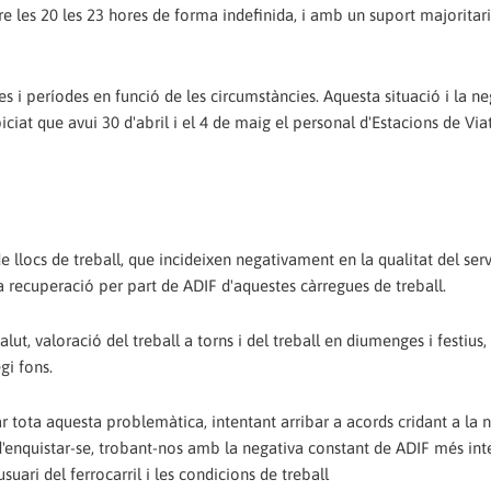
e les 20 les 23 hores de forma indefinida, i amb un suport majoritari
es i períodes en funció de les circumstàncies. Aquesta situació i la n
iciat que avui 30 d'abril i el 4 de maig el personal d'Estacions de Via
de llocs de treball, que incideixen negativament en la qualitat del serv
i la recuperació per part de ADIF d'aquestes càrregues de treball.
alut, valoració del treball a torns i del treball en diumenges i festius,
gi fons.
tota aquesta problemàtica, intentant arribar a acords cridant a la 
 d'enquistar-se, trobant-nos amb la negativa constant de ADIF més in
suari del ferrocarril i les condicions de treball