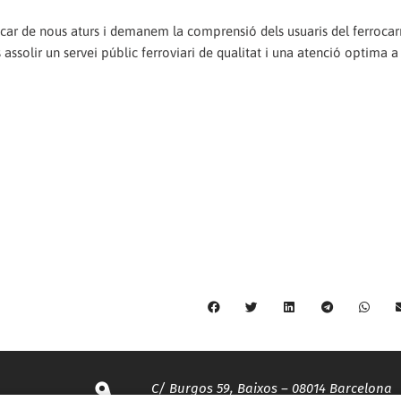
car de nous aturs i demanem la comprensió dels usuaris del ferrocarr
ssolir un servei públic ferroviari de qualitat i una atenció optima a l
C/ Burgos 59, Baixos – 08014 Barcelona