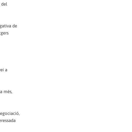
 del
egativa de
tgers
ei a
 a més,
negociació,
teressada