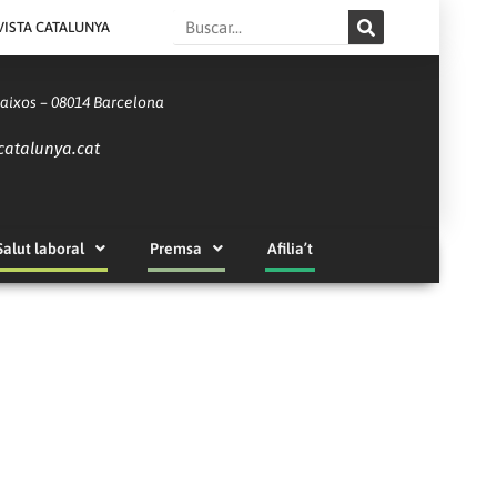
Search
VISTA CATALUNYA
Baixos – 08014 Barcelona
catalunya.cat
Salut laboral
Premsa
Afilia’t