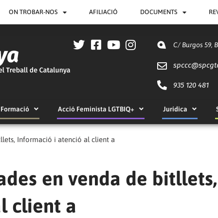
ON TROBAR-NOS
AFILIACIÓ
DOCUMENTS
RE
C/ Burgos 59, 
spccc@
spcgt
935 120 481
Formació
Acció Feminista LGTBIQ+
Jurídica
lets, Informació i atenció al client a
ades en venda de bitllets,
l client a