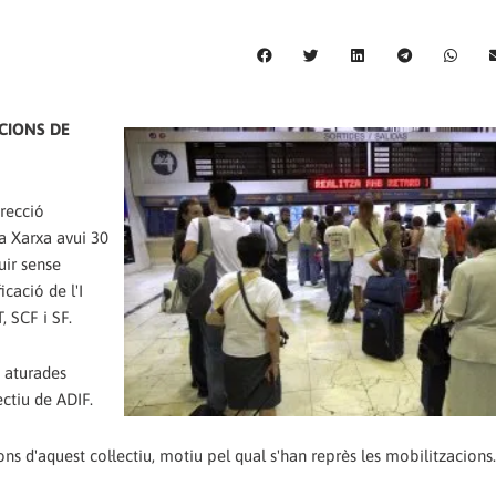
ACIONS DE
irecció
la Xarxa avui 30
uir sense
icació de l'I
 SCF i SF.
 aturades
ectiu de ADIF.
s d'aquest col·lectiu, motiu pel qual s'han reprès les mobilitzacions.