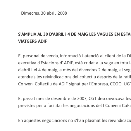
Dimecres, 30 abril, 2008
S'ÀMPLIA AL 30 D'ABRIL i 4 DE MAIG LES VAGUES EN EST
VIATGERS ADIF
El personal de venda, informació i atenció al client de la D
executiva d'Estacions d' ADIF, està cridat a la vaga en tota 
d'abril i el 4 de maig, a més del divendres 2 de maig, al seg
atendre's les reivindicacions del col·lectiu després de la ratif
Conveni Col·lectiu de ADIF signat per l'Empresa, CCOO, UGT,
El passat mes de desembre de 2007, CGT desconvocava les
previstes per a facilitar les negociacions del I Conveni Col·l
En aquestes negociacions no s'han plasmat les reivindicacion