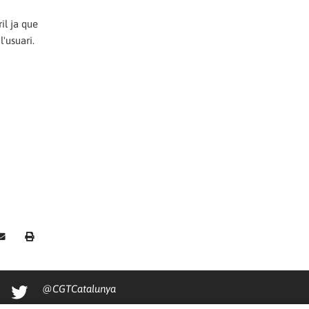
il ja que
'usuari.
@CGTCatalunya