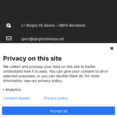
C/ Burgos 59, Baixos – 08014 Barcelona
spccc@
spcgtcatalunya.cat
935 120 481
Privacy on this site
We collect and process your data on this site to better
@CGTCatalunya
understand how it is used. You can give your consent to all or
selected purposes, or you can decline them all. For more
cgtcatalunya
information, see our privacy policy.
CGTCatalunya
Analytics
cgtcatalunya
Consent details
Privacy policy
Accept all