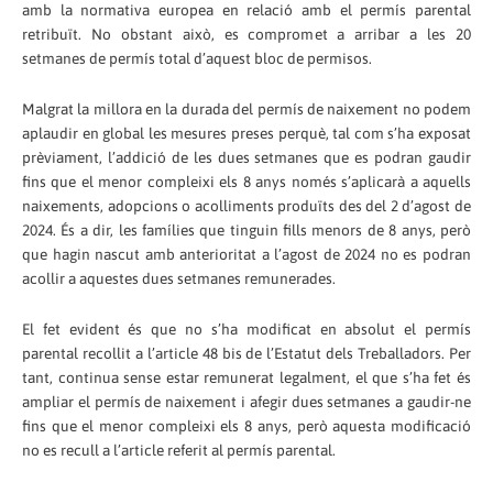
amb la normativa europea en relació amb el permís parental
retribuït. No obstant això, es compromet a arribar a les 20
setmanes de permís total d’aquest bloc de permisos.
Malgrat la millora en la durada del permís de naixement no podem
aplaudir en global les mesures preses perquè, tal com s’ha exposat
prèviament, l’addició de les dues setmanes que es podran gaudir
fins que el menor compleixi els 8 anys només s’aplicarà a aquells
naixements, adopcions o acolliments produïts des del 2 d’agost de
2024. És a dir, les famílies que tinguin fills menors de 8 anys, però
que hagin nascut amb anterioritat a l’agost de 2024 no es podran
acollir a aquestes dues setmanes remunerades.
El fet evident és que no s’ha modificat en absolut el permís
parental recollit a l’article 48 bis de l’Estatut dels Treballadors. Per
tant, continua sense estar remunerat legalment, el que s’ha fet és
ampliar el permís de naixement i afegir dues setmanes a gaudir-ne
fins que el menor compleixi els 8 anys, però aquesta modificació
no es recull a l’article referit al permís parental.