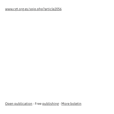
www.cgt.org.es/spip.php?article2056
Open publication
- Free
publishing
-
More boletin