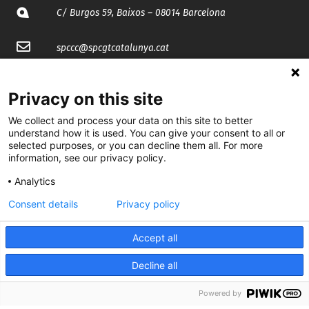
C/ Burgos 59, Baixos – 08014 Barcelona
spccc@
spcgtcatalunya.cat
935 120 481
Privacy on this site
We collect and process your data on this site to better
@CGTCatalunya
understand how it is used. You can give your consent to all or
selected purposes, or you can decline them all. For more
cgtcatalunya
information, see our privacy policy.
CGTCatalunya
Analytics
cgtcatalunya
Consent details
Privacy policy
Accept all
Desenvolupat per
Decline all
Powered by