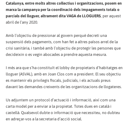
Catalunya, entre molts altres col·lectius i organitzacions, posem en
marxa la campanya per la coordinació dels impagaments totals o
parcials del lloguer, altrament dita VAGA de LLOGUERS
, per aquest
abril de l’any 2020.
Amb l’objectiu de pressionar al govern perquè decreti una
suspensió dels pagaments, com han fet a altres països arrel de la
crisi sanitària, i també amb l’objectiu de protegir les persones que
decideixin o es vegin abocades a prendre aquesta mesura.
I més ara que s’ha constituït el lobby de propietaris d’habitatges en
lloguer (ASVAL), amb en Joan Clos com a president. El seu objectiu
es mantenir els privilegis fiscals, judicials, i els actuals preus
davant les demandes creixents de les organitzacions de llogateres.
Us adjuntem un protocol d’actuació i informació, així com una
carta model per a enviar a la propietat. Totes dues en català i
castellà. Qualsevol dubte o informació que necessiteu, no dubteu
en adreçar-vos a la secretaria d’acció social.