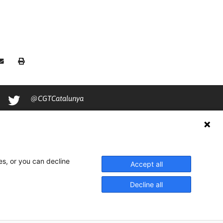
@CGTCatalunya
cgtcatalunya
CGTCatalunya
cgtcatalunya
es, or you can decline
Accept all
Decline all