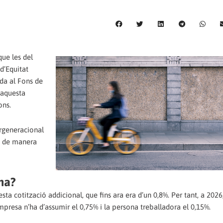
ue les del
d’Equitat
ada al Fons de
 aquesta
ons.
ergeneracional
t de manera
na?
a cotització addicional, que fins ara era d’un 0,8%. Per tant, a 2026,
mpresa n’ha d’assumir el 0,75% i la persona treballadora el 0,15%.