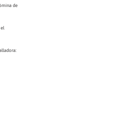
nòmina de
 el
alladora: