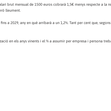
alari brut mensual de 1500 euros cobrarà 1,5€ menys respecte a la 
erò lleument.
ins a 2029, any en què arribarà a un 1,2%. Tant per cent que, segons
ació en els anys vinents i el % a assumir per empresa i persona treb