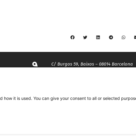
C/ Burgos 59, Baixos – 08014 Barcelona
spccc@
spcgtcatalunya.cat
d how it is used. You can give your consent to all or selected purpos
935 120 481
Desenvolupat per