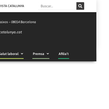
Search
VISTA CATALUNYA
Baixos – 08014 Barcelona
catalunya.cat
Salut laboral
Premsa
Afilia’t