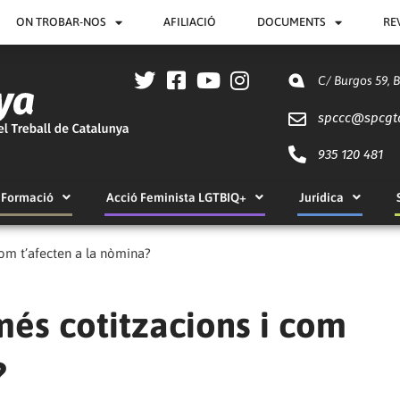
ON TROBAR-NOS
AFILIACIÓ
DOCUMENTS
RE
C/ Burgos 59, 
spccc@
spcgt
935 120 481
Formació
Acció Feminista LGTBIQ+
Jurídica
com t’afecten a la nòmina?
més cotitzacions i com
?