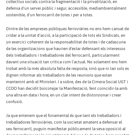
col·lectius socials contra la fragmentació i la privatització, en
defensa d'un servei públic i segur, accessible, mediambientalment
sostenible, d'un ferrocarril de totes i per a totes.
Dintre de les empreses públiques ferroviàries no ens hem cansat de
cridar a la unitat d'acció, a la participació de tots els Sindicats, en
un exercici coherent de la responsabilitat de totes i de cadascuna
de les organitzacions que haurien d'estar defensant els interessos
dels treballadors i treballadores del ferrocarril, particularment
davant una situació tan crítica com l'actual. No solament ens hem
trobat amb la més absoluta falta de resposta, sinó que ni tan sols es
dignen informar als treballadors de les reunions que estan
mantenint amb el Ministeri. I a sobre, des de la Cimera Social UGT i
CCOO han decidit boicotejar la Manifestació, fent coincidir-la amb
una altra en data i hora, en un clar intent de distorsionar i crear
confusió.
Ja que entenem que el fonamental és que tant els treballadors i
treballadores ferroviàries, com la societat amatent a defensar el
seu ferrocarril, puguin manifestar públicament la seva oposició al