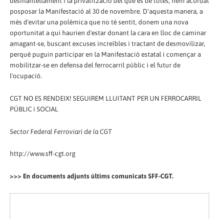
desmantellament i la privatització del que és de totes, hem acordat
posposar la Manifestació al 30 de novembre. D'aquesta manera, a
més d'evitar una polèmica que no té sentit, donem una nova
oportunitat a qui haurien d'estar donant la cara en lloc de caminar
amagant-se, buscant excuses increïbles i tractant de desmovilizar,
perquè puguin participar en la Manifestació estatal i començar a
mobilitzar-se en defensa del ferrocarril públic i el futur de
l'ocupació.
CGT NO ES RENDEIX! SEGUIREM LLUITANT PER UN FERROCARRIL
PÚBLIC i SOCIAL
Sector Federal Ferroviari de la CGT
http://www.sff-cgt.org
>>> En documents adjunts últims comunicats SFF-CGT.