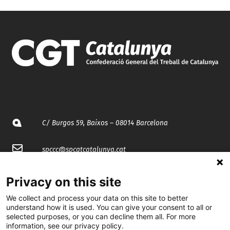
C/ Burgos 59, Baixos – 08014 Barcelona
spccc@
spcgtcatalunya.cat
935 120 481
Privacy on this site
We collect and process your data on this site to better
@CGTCatalunya
understand how it is used. You can give your consent to all or
selected purposes, or you can decline them all. For more
information, see our privacy policy.
cgtcatalunya