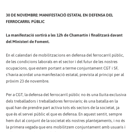
30 DE NOVEMBRE: MANIFESTACIÓ ESTATAL EN DEFENSA DEL
FERROCARRIL PÚBLIC
La manifestació sortirà a les 12h de Chamartín i finalitzarà davant
del Ministeri de Foment.
En el calendari de mobilitzacions en defensa del ferrocarril públic,
de les condicions laborals en el sector i del futur de les nostres
ocupacions, que estem portant a terme conjuntament CGT i SF,
s'havia acordat una manifestació estatal, prevista al principi per al
pròxim 23 de novembre.
Per a CGT, la defensa del ferrocarril públic no és una lluita exclusiva
dels treballadors i treballadores ferroviaris; és una batalla en la
qual han de prendre part activa tots els sectors de la societat, ja
que és el servei públic el que es defensa. En aquest sentit, sempre
hem dut al conjunt de la societat els nostres plantejaments, i no és
la primera vegada que ens mobilitzem conjuntament amb usuaris i