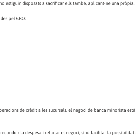
o estiguin disposats a sacrificar ells també, aplicant-ne una pròpia.
tades pel €RO:
eracions de crèdit a les sucursals, el negoci de banca minorista est
conduir la despesa i reflotar el negoci, sinó facilitar la possibilitat