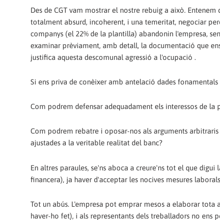
Des de CGT vam mostrar el nostre rebuig a això. Entenem 
totalment absurd, incoherent, i una temeritat, negociar pe
companys (el 22% de la plantilla) abandonin l'empresa, se
examinar prèviament, amb detall, la documentació que en
justifica aquesta descomunal agressió a l'ocupació .
Si ens priva de conèixer amb antelació dades fonamentals d
Com podrem defensar adequadament els interessos de la pl
Com podrem rebatre i oposar-nos als arguments arbitraris
ajustades a la veritable realitat del banc?
En altres paraules, se'ns aboca a creure'ns tot el que digui
financera), ja haver d'acceptar les nocives mesures laborals
Tot un abús. L'empresa pot emprar mesos a elaborar tota 
haver-ho fet), i als representants dels treballadors no ens 