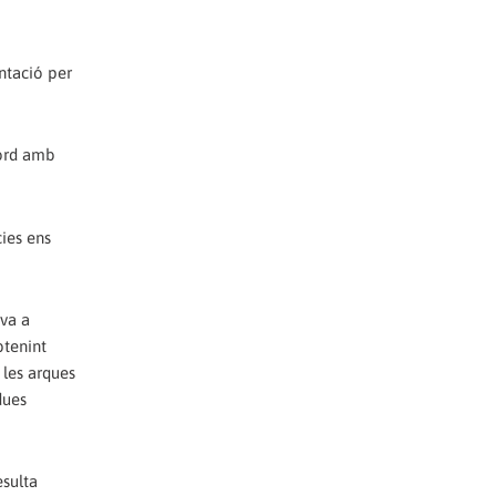
ntació per
cord amb
cies ens
iva a
btenint
les arques
dues
esulta