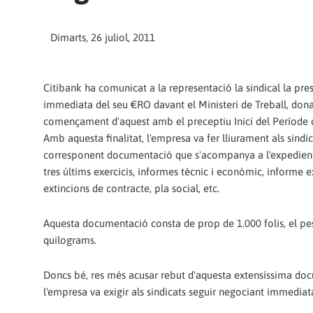
Dimarts, 26 juliol, 2011
Citibank ha comunicat a la representació la sindical la pre
immediata del seu €RO davant el Ministeri de Treball, dona
començament d'aquest amb el preceptiu Inici del Període 
Amb aquesta finalitat, l'empresa va fer lliurament als sindic
corresponent documentació que s'acompanya a l'expedien
tres últims exercicis, informes tècnic i econòmic, informe e
extincions de contracte, pla social, etc.
Aquesta documentació consta de prop de 1.000 folis, el pe
quilograms.
Doncs bé, res més acusar rebut d'aquesta extensíssima do
l'empresa va exigir als sindicats seguir negociant immedia