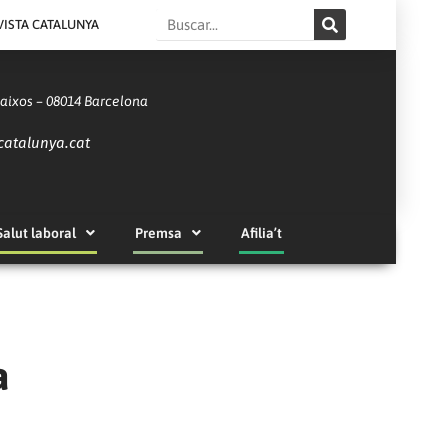
Search
VISTA CATALUNYA
Baixos – 08014 Barcelona
catalunya.cat
Salut laboral
Premsa
Afilia’t
a