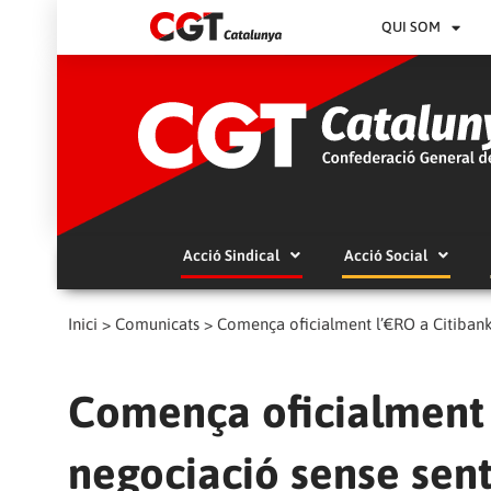
QUI SOM
Acció Sindical
Acció Social
Inici
>
Comunicats
>
Comença oficialment l’€RO a Citibank
Comença oficialment 
negociació sense sent