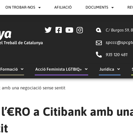
ON TROBAR-NOS
AFILIACIÓ
DOCUMENTS
RE
C/ Burgos 59, 
spccc@
spcgt
935 120 481
Formació
Acció Feminista LGTBIQ+
Jurídica
 amb una negociació sense sentit
l’€RO a Citibank amb un
it