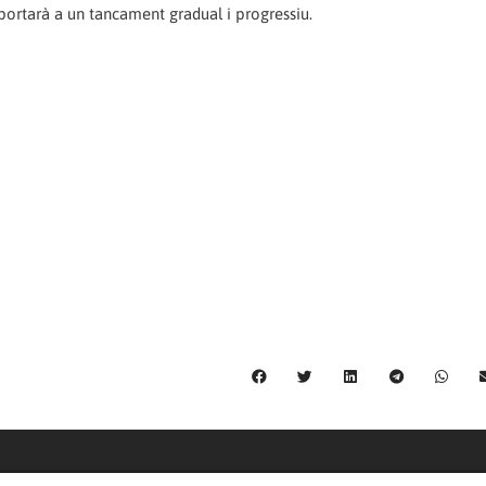
portarà a un tancament gradual i progressiu.
C/ Burgos 59, Baixos – 08014 Barcelona