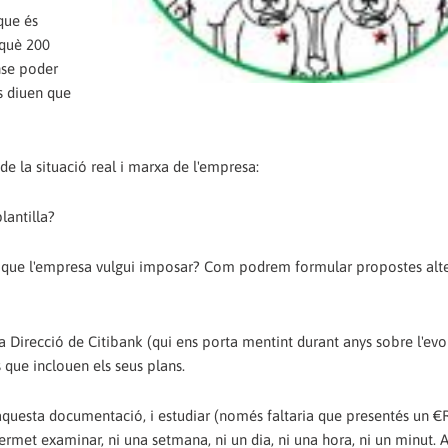
que és
rquè 200
nse poder
s diuen que
e la situació real i marxa de l'empresa:
antilla?
 que l'empresa vulgui imposar? Com podrem formular propostes alte
 la Direcció de Citibank (qui ens porta mentint durant anys sobre l'evo
 que inclouen els seus plans.
aquesta documentació, i estudiar (només faltaria que presentés un €
permet examinar, ni una setmana, ni un dia, ni una hora, ni un minut. 