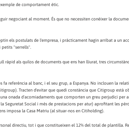
 exemple de comportament ètic.
seguir negociant al moment. És que no necessiten conèixer la docume
ptin els postulats de l'empresa, i pràcticament hagin arribat a un a
 petits "serrells".
ll ràpid als quilos de documents que ens han lliurat, tres circumstàn
fa referència al banc, i el seu grup, a Espanya. No inclouen la relat
igroup). Tracten d'evitar que quedi constància que Citigroup està o
una onada d'acomiadaments que comporten un greu perjudici per a 
 Seguretat Social i més de prestacions per atur) aprofitant les pèr
ens imposa la Casa Matriu (al situar-nos en Citiholding).
l directiu, tot i que constitueixen el 12% del total de plantilla. R