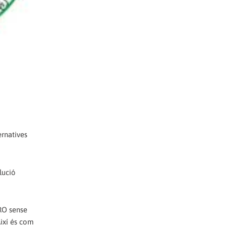
rnatives
lució
RO sense
Així és com