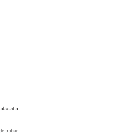
à abocat a
 de trobar