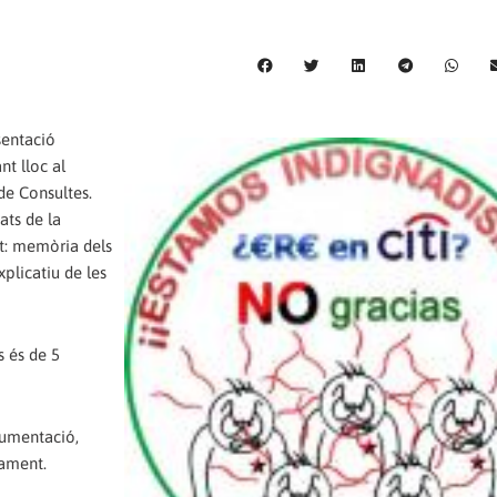
sentació
nt lloc al
de Consultes.
ats de la
t: memòria dels
xplicatiu de les
s és de 5
cumentació,
tament.