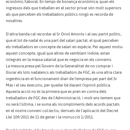
econòmic/laboral. En temps de bonança econòmica, quan els
ingressos dels que treballen en el sector privat són molt superiors
als que perceben els treballadors públics ningú es recorda de
nosaltres.
D'altra banda cal recordar al Sr Oriol Amorós i al seu partit polític,
que el lot de nadal és una part del salari pactat, el qual perceben
els treballadors en concepte de salari en espècie. Per aquest motiu
aquest concepte, igual que altres de semblant índole, estan
integrats en la massa salarial que es negocia en els convenis.
La mesura presa pel Govern de la Generalitat de no comprar i
lliurar els lots nadalencs als treballadors de FGC, és una altra clara
ingerència en el funcionament diari de l'empresa per part del Sr
Mas i el seu executiu, per quedar bé davant l'opinió pública.
Aquesta acció no és la primera que es pren en contra dels
treballadors de FGC des de l'Administració, i molt ens temem que
no serà l'última, i se suma als incompliments dels acords pactats
en el nostre conveni col.lectiu, derivats de l'aplicació del Decret
Llei 109/2011 de 11 de gener i la instrucció 1/2011.