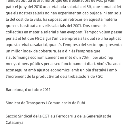
També s'oblida el Sr Amorós que els treballadors de FGC ja vam
patir el juny del 2010 una retallada salarial del 5%, que sumat al fet
que els nostres salaris no han experimentat cap pujada, ni tan sols
la del cost de la vida, ha suposat un retrocés en aquesta matèria
que ens ha situat a nivells salarials del 2001. Dos convenis
col·lectius en matèria salarial s'han evaporat. Tampoc volem passar
per alt el fet que FGC sigui l'única empresa a la qual se li ha aplicat
aquesta rebaixa salarial, quan és l'empresa del sector que presenta
un millor índex de cobertura, és a dir, és l'empresa que
s'autofinança econòmicament en més d'un 70%, i per això rep
menys diners públics per al seu funcionament diari. Això s'ha anat
aconseguint amb ajustos econòmics, amb un pla d'estalvi i amb
l'increment de la productivitat dels treballadors de FGC.
Barcelona, ​​6 octubre 2011
Sindicat de Transports i Comunicació de Rubí
Secció Sindical de la CGT als Ferrocarrils de la Generalitat de
Catalunya