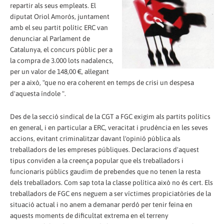
repartir als seus empleats. El
diputat Oriol Amorós, juntament
amb el seu partit polític ERC van
denunciar al Parlament de
Catalunya, el concurs públic per a
la compra de 3.000 lots nadalencs,
per un valor de 148,00 €, al·legant
per a això, "que no era coherent en temps de crisi un despesa
d'aquesta índole ".
Des de la secció sindical de la CGT a FGC exigim als partits polítics
en general, i en particular a ERC, veracitat i prudència en les seves
accions, evitant criminalitzar davant l'opinió pública als
treballadors de les empreses públiques. Declaracions d'aquest
tipus conviden a la creença popular que els treballadors i
funcionaris públics gaudim de prebendes que no tenen la resta
dels treballadors. Com sap tota la classe política això no és cert. Els
treballadors de FGC ens neguem a ser víctimes propiciatòries de la
situació actual i no anem a demanar perdó per tenir feina en
aquests moments de dificultat extrema en el terreny