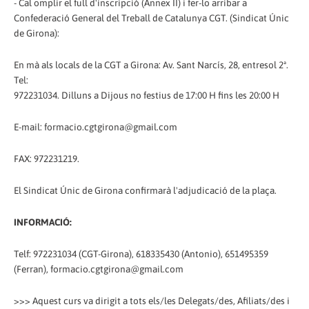
- Cal omplir el full d'inscripció (Annex II) i fer-lo arribar a
Confederació General del Treball de Catalunya CGT. (Sindicat Únic
de Girona):
En mà als locals de la CGT a Girona: Av. Sant Narcís, 28, entresol 2ª.
Tel:
972231034. Dilluns a Dijous no festius de 17:00 H fins les 20:00 H
E-mail: formacio.cgtgirona@gmail.com
FAX: 972231219.
El Sindicat Únic de Girona confirmarà l'adjudicació de la plaça.
INFORMACIÓ:
Telf: 972231034 (CGT-Girona), 618335430 (Antonio), 651495359
(Ferran), formacio.cgtgirona@gmail.com
>>> Aquest curs va dirigit a tots els/les Delegats/des, Afiliats/des i